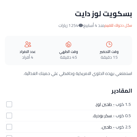
بسكويت لوز دايت
منذ 4 أسابيع
1254 زيارات
سجّل دخولك للتقييم
وقت التحضير
وقت الطهي
عدد الافراد
15 دقيقة
45 دقيقة
4 أفراد
استمتعي بهذه الحلوي الامريكية وحافظي علي حميتك الغذائية.
المقادير
1.5 كوب
- طحين لوز.
0.5 كوب
- سكر بودرة.
2.5 كوب
- طحين.