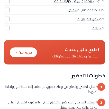
1 كوب
- زبد مارجرين فى حرارة الغرفة.
0.25 ملعقة صغيرة
- ملح.
حبة
- من اللوز للزينة.
1
- بيضة.
اطبخ باللي عندك
جربه الآن
ابحث عن وصفات بناءً على مكوناتك.
خطوات التحضير
?يُنخل الطحين والملح فى وعاء عميق، ثم يضاف إليه خليط اللوز ويُخلط
1
به جيداً.
?يُسكب الزبد فى وعاء كبير، ويُخفق لثوانى بالمضرب الكهربائى على
2
سرعة عالية حتى يصبح هشاً.