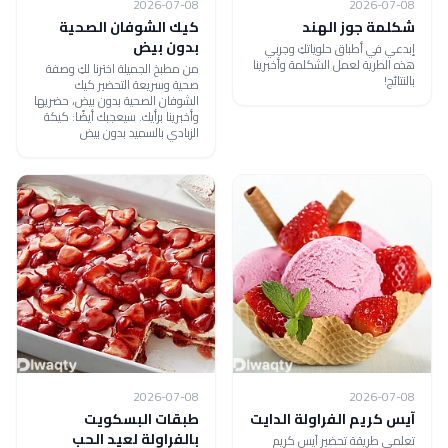
2026-07-08
2026-07-08
شكلمة جوز الهند
كيك الشوفان الصحية
بدون بيض
إبدعي في أطباق حلوياتكِ وجربي
هذه الطرية لعمل الشكلمة وأخبرينا
من مطبخ الجميلة اخترنا لكِ وصفة
بالنتائج!
صحية وسريعة التحضير كيك
الشوفان الصحية بدون بيض، حضريها
وأخبرينا برأيك. سيعجبك أيضًا: كيكة
الزبادي بالسميد بدون بيض
2026-07-08
2026-07-08
آيس كريم الفراولة الدايت
طبقات البسكويت
بالفراولة لعيد الحب
تعلمي طريقة تحضير آيس كريم