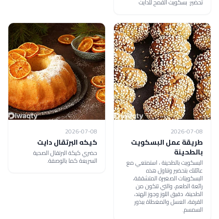
تحضير: بسكويت القمح للدايت
2026-07-08
2026-07-08
طريقة عمل البسكويت
كيكه البرتقال دايت
بالطحينة
حضري كيكة البرتقال الصحية
السريعة كما بالوصفة.
البسكويت بالطحينة ، استمتعي مع
عائلتك بتحضير وتناول هذه
البسكويتات الصغيرة المتشققة،
رائعة الطعم، والتي تتكون من
الطحينة، دقيق اللوز وجوز الهند،
القرفة، العسل والمغطاة ببذور
السمسم.