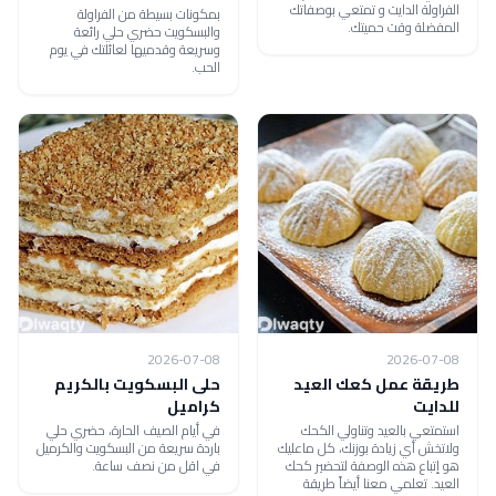
الفراولة الدايت و تمتعي بوصفاتك
بمكونات بسيطة من الفراولة
المفضلة وقت حميتك.
والبسكويت حضري حلي رائعة
وسريعة وقدميها لعائلتك في يوم
الحب.
2026-07-08
2026-07-08
طريقة عمل كعك العيد
حلى البسكويت بالكريم
للدايت
كراميل
استمتعي بالعيد وتناولي الكحك
في أيام الصيف الحارة، حضري حلي
ولاتخش أي زيادة بوزنك، كل ماعليك
باردة سريعة من البسكويت والكرميل
هو إتباع هذه الوصفة لتحضير كحك
في اقل من نصف ساعة.
العيد. تعلمي معنا أيضاً طريقة