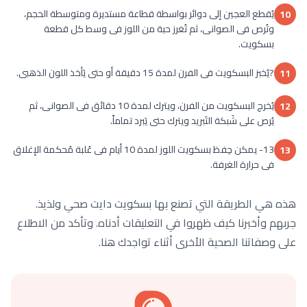
يُقطع العجين إلى دوائر بواسطة قطاعة مستديرة ومتوسطة الحجم،
10
وتُرص فى الصوانى، ثم تُغرز حبة من اللوز فى وسط كل قطعة
بسكويت.
?يُخبز البسكويت فى الفرن لمدة 15 دقيقة أو حتى يَأخذ اللون الذهبى.
11
يُخرج البسكويت من الفرن، ويترك لمدة 10 دقائق فى الصوانى، ثم
12
يُرص على شَبكة التَبريد ويترك حتى يَبرد تماماً.
13- يمكن حِفظ بسكويت اللوز لمدة 10 أيام فى عُلبة مُحكمة الإغلاق
13
فى حرارة الغرفة.
هذه هي الطريقة التي تصنع بها بسكويت دايت صحي ولذيذ.
جربهم وأخبرنا كيف ظهروا في التعليقات أدناه. وتأكد من الاطلاع
على وصفاتنا الصحية الأخرى أثناء تواجدك هنا.