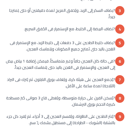
?يضاف السكر إلى الزبد، ويُخفق المزيج لمدة دقيقتين أو حتى يَمتزجا
3
جيداً.
?تضاف البيضة إلى الخليط، مع الإستمرار فى الخَفق السريع.
4
?يضاف خليط الطحين على 3 دفعات إلى خليط الزبد، مع الإستمرار فى
5
العَجن باليد حتى تَمتزج جميع المكونات ويَتماسك العجين.
?فى حالة كان العجين جافاً وغير متماسكاً، فيمكن إضافة 1 بياض بيض
6
إلى العجين، والإستمرار فى العَجن باليد حتى يَتماسك العجين جيداً.
?يُجمع العجين على هيئة كرة، ويُغلف بورق النايلون، ثم يُترك فى البراد
7
(الثلاجة) لمدة ساعة على الأقل.
?يُسخن الفرن على حرارة متوسطة، ويُغطى قاع 3 صوانى خَبز مسطحة
8
كبيرة الحجم بورق البرشمان.
?يُنثر الطحين على الطاولة، ويُقسم العجين إلى 3 أجزاء، ثم يُفرد كل جزء
9
بالنشابة (الشوبك - الطراحة) إلى مستطيل بسُمك ¼ سم.