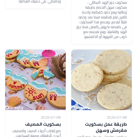
وحافظي علي حميتك الغذائية.
بسكويت جوز الهند الايطالي ،
بسكويت سهل التحضير بطريقة
إيطالية ويتم خبزه كقطعة واحدة
بالفرن ليتم تقطيعه فيما بعد وخبزه
قليلاً ليتحمر، ويجمع هذا البسكويت
في طعمته نكهتين رائعتين هما جوز
الهند والفانيليا، ويتم تقديمه مع
كوب من القهوة أو الكابتشينو
2026-07-08
2026-07-08
طريقة عمل بسكويت
بسكويت المصيف
مقرمش وسهل
مع إقتراب أجواء الصيف والمصيف
أعدي لأطفالك وصفة البسكويت
بسكويت مقرمش وسهل بجوز الهند