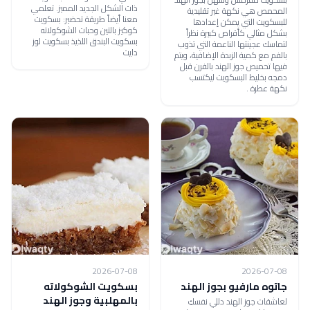
ذات الشكل الجديد المميز. تعلمي
المحمص هي نكهة غير تقليدية
معنا أيضاً طريقة تحضير: بسكويت
للبسكويت التي يمكن إعدادها
كوكيز بالتين وحبات الشوكولاته
بشكل مثالي كأقراص كبيرة نظراً
بسكويت البندق اللذيذ بسكويت لوز
لتماسك عجينتها الناعمة التي تذوب
دايت
بالفم مع كمية الزبدة الإضافية، ويتم
فيها تحميص جوز الهند بالفرن قبل
دمجه بخليط البسكويت ليكتسب
نكهة عطرة .
2026-07-08
2026-07-08
جاتوه مارفيو بجوز الهند
بسكويت الشوكولاته
بالمهلبية وجوز الهند
لعاشقات جوز الهند دللي نفسكِ