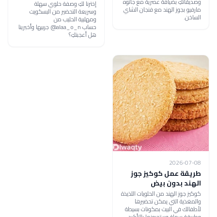
وصديقاتكِ بضيافة عصرية مع جاتوه
إخترنا لكِ وصفة حلوي سهلة
مارفيو بجوز الهند مع فنجان الشاي
وسريعة التحضير من البسكويت
الساخن.
ومهلبية الحليب من
حساب alaa_o_n@ جربيها وأخبرينا
هل أعجبتكِ؟
2026-07-08
طريقة عمل كوكيز جوز
الهند بدون بيض
كوكيز جوز الهند من الحلويات اللذيذة
والمغذية التي يمكن تحضيرها
لأطفالك في البيت بمكونات بسيطة
وطريقة سهلة وستحبونها بالتأكيد