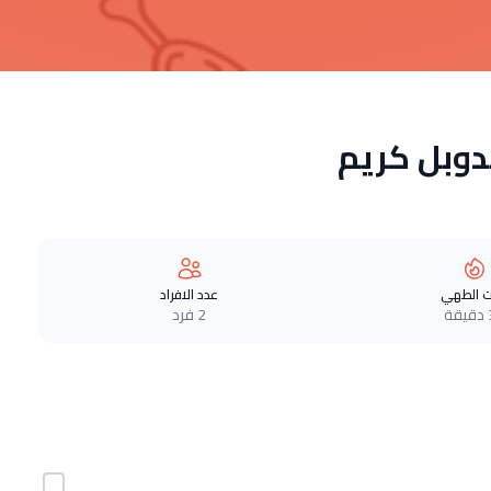
دوبل كريم
 الطهي
عدد الافراد
ة
2 فرد