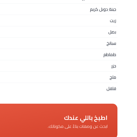
جبنة دوبل كريم
زيت
بصل
سبانخ
طماطم
جزر
ملح
فلفل
اطبخ باللي عندك
ابحث عن وصفات بناءً على مكوناتك.