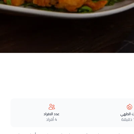
 الطهي
عدد الافراد
ة
4 أفراد