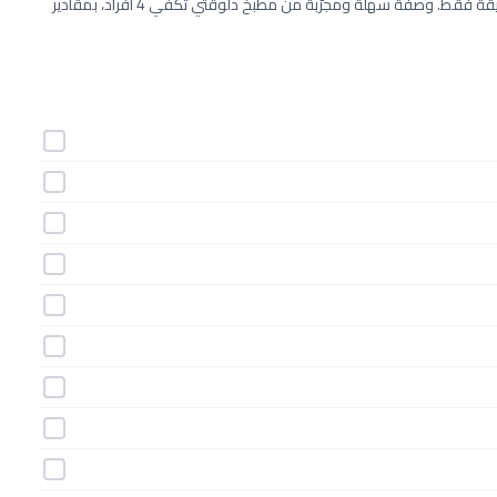
طريقة عمل بفتيك اللحم بانيه خطوة بخطوة بـ10 مكونات وفي 45 دقيقة فقط. وصفة سهلة ومجرّبة من مطبخ دلوقتي تكفي 4 أفراد، بمقادير