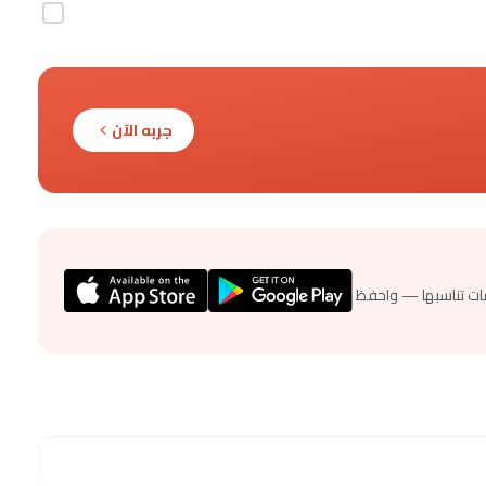
جربه الآن
ات تناسبها — واحفظ