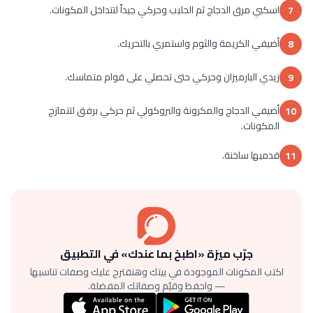
اسكبي مرق الدجاج ثم الحليب وحركي جيداً لتتداخل المكونات.
7
أضيفي الكريمة والثوم واستمري بالتحريك.
8
زيدي البارميزان وحركي حتى تحصلي على قوام متماسك.
9
أضيفي الدجاج والمكرونة والبروكولي ثم حركي برفق لتتمازج
10
المكونات.
قدميها ساخنة.
11
جرّب ميزة «اطبخ بما عندك» في التطبيق
اكتب المكونات الموجودة في بيتك وهنقترح عليك وصفات تناسبها
— واحفظ وقيّم وصفاتك المفضلة.