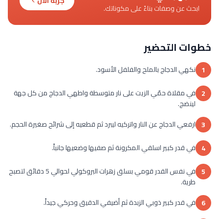
جربه الآن
ابحث عن وصفات بناءً على مكوناتك.
خطوات التحضير
نكهي الدجاج بالملح والفلفل الأسود.
1
في مقلاة حمّي الزيت على نار متوسطة واطهي الدجاج من كل جهة
2
لينضج.
ارفعي الدجاج عن النار واتركيه ليبرد ثم قطعيه إلى شرائح صغيرة الحجم.
3
في قدر كبير اسلقي المكرونة ثم صفيها وضعيها جانباً.
4
في نفس القدر قومي بسلق زهرات البروكولي لحوالي 5 دقائق لتصبح
5
طرية.
في قدر كبير ذوبي الزبدة ثم أضيفي الدقيق وحركي جيداً.
6