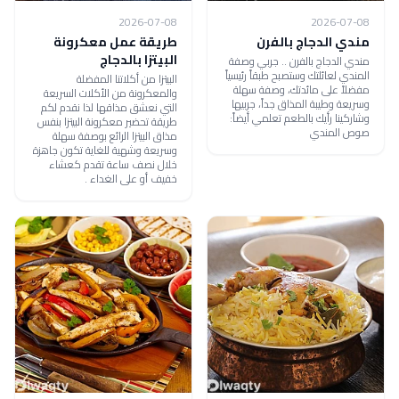
2026-07-08
2026-07-08
مندي الدجاج بالفرن
طريقة عمل معكرونة
البيتزا بالدجاج
مندي الدجاج بالفرن .. جربي وصفة
المندي لعائلتك وستصبح طبقاً رئيسياً
البيتزا من أكلاتنا المفضلة
مفضلاً على مائدتك، وصفة سهلة
والمعكرونة من الأكلات السريعة
وسريعة وطيبة المذاق جداً، جربيها
التي نعشق مذاقها لذا نقدم لكم
وشاركينا رأيك بالطعم تعلمي أيضاً:
طريقة تحضير معكرونة البيتزا بنفس
صوص المندي
مذاق البيتزا الرائع بوصفة سهلة
وسريعة وشهية للغاية تكون جاهزة
خلال نصف ساعة تقدم كعشاء
خفيف أو على الغداء .