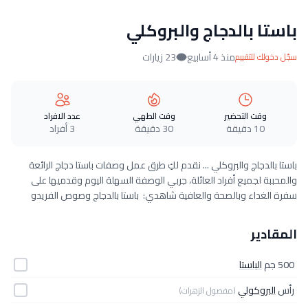
باستا بالدجاج والبروكلي
منذ 4 أسابيع
23 زيارات
سجّل دخولك للتقييم
وقت التحضير
وقت الطهي
عدد الافراد
10 دقيقة
30 دقيقة
3 أفراد
باستا بالدجاج والبروكلي ... نقدم لكِ طرق عمل وصفات باستا دجاج الرائعة
والمحببة لجميع أفراد العائلة، جربي الوصفة السهلة اليوم وقدميها على
سفرة الغداء وبالصحة والعافية شاهدي: باستا بالدجاج وصوص الفريدو
المقادير
500 جم
الباستا
رأس
البروكولي
(مفصول الزهرات)