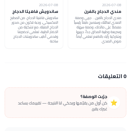
2026-07-08
2026-07-08
مندي الدجاج بالفرن
ساندويش فاهيتا الدجاج
مندي الدجاج بالفرن .. جربي وصفة
ساندويش فاهيتا الدجاج، من المطبخ
المندي لعائلتك وستصبح طبقاً رئيسياً
المكسيكي، وجبة تتكون من صدور
مفضلاً على مائدتك، وصفة سهلة
الدجاج المتبلة، مع تشكيلة من
وسريعة وطيبة المذاق جداً، جربيها
الخضار الطيبة، تعلمي تحضيرها
وشاركينا رأيك بالطعم تعلمي أيضاً:
وقدمي أطيب ساندويشات الدجاج
صوص المندي
ساخنة
0 التعليقات
جرّبت الوصفة؟
⭐
كن أول من يقيّمها ويحكي لنا النتيجة — تقييمك يساعد
غيرك يقرر.