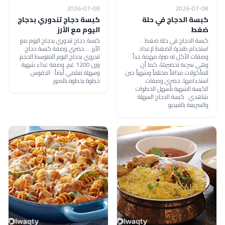
2026-07-08
2026-07-08
كبسة الدجاج في حلة
كبسة دجاج تندوري بدجاج
ضغط
اليوم مع الأرز
كبسة الدجاج في حلة ضغط ..
كبسة دجاج تندوري بدجاج اليوم مع
استخدام طنجرة الضغط لإعداد
الأرز ... حضري وصفة كبسة دجاج
وصفات الأكل له ميزة مهمة جداً
تندروي بدجاج اليوم المتوسط الحجم
وهي سرعة تحضيرها، كما أن
وزن 1200 غم، وصفة غداء شهية
للمأكولات مذاقاً مختلفاً وشهياً حين
وسهلة تعلمي أيضاً: الدقوس
استخدامها، حضري وصفات
خطوة بخطوة بالصور
الكبسة الشهية بأسهل الخطوات
شاهدي: كبسة الدجاج السهلة
والسريعة بالفيديو