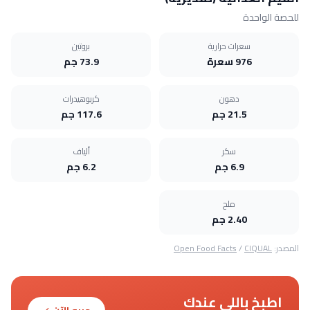
للحصة الواحدة
سعرات حرارية
بروتين
976 سعرة
73.9 جم
دهون
كربوهيدرات
21.5 جم
117.6 جم
سكر
ألياف
6.9 جم
6.2 جم
ملح
2.40 جم
المصدر:
CIQUAL
/
Open Food Facts
اطبخ باللي عندك