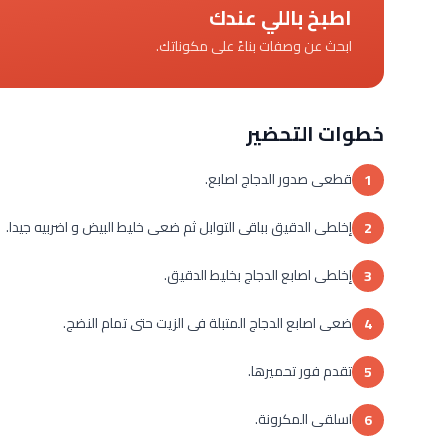
اطبخ باللي عندك
ابحث عن وصفات بناءً على مكوناتك.
خطوات التحضير
قطعى صدور الدجاج اصابع.
1
إخلطى الدقيق بباقى التوابل ثم ضعى خليط البيض و اضربيه جيدا.
2
إخلطى اصابع الدجاج بخليط الدقيق.
3
ضعى اصابع الدجاج المتبلة فى الزيت حتى تمام النضج.
4
تقدم فور تحميرها.
5
اسلقى المكرونة.
6