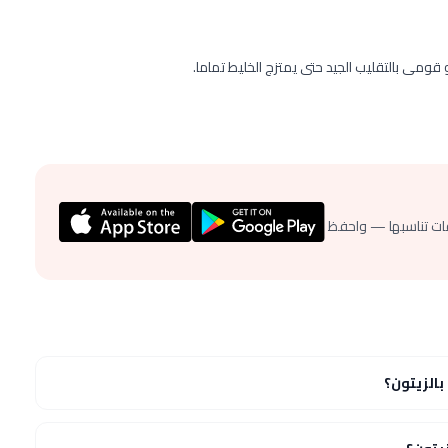
ومى بالتقليب الجيد حتى يمتزج الخليط تماما.
ات تناسبها — واحفظ
الزيتون؟