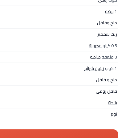
كوب
زبادى
1
بيضة
ملح وفلفل
زيت للتحمير
0.5 كيلو
مكرونة
3 ملعقة
صلصة
1 كوب
زيتون شرائح
ملح و فلفل
فلفل رومى
شطة
ثوم