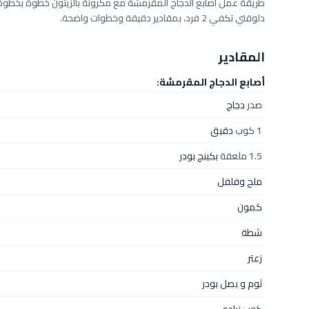
دلوقتي تكفي 2 فرد، بمقادير دقيقة وخطوات واضحة.
المقادير
أصابع الدجاج المقرمشة:
صدر
دجاج
1 كوب
دقيق
1.5 ملعقة
بكينج بودر
ملح وفلفل
كمون
شطة
زعتر
ثوم و بصل بودر