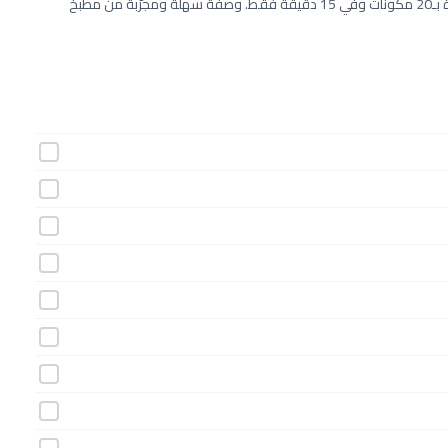
طريقة عمل أصابع الدجاج المقرمشة مع مكرونة بالزيتون خطوة بخطوة بـ20 مكونات وفي 15 دقيقة فقط. وصفة سهلة ومجرّبة من مطبخ