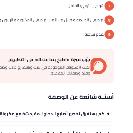
شوحى الثوم و الفلفل.
7
ثم ضعى الصلصة و قليل من الماء ثم ضعى المكرونة و الزيتون و ق
8
تقدم ساخنة.
9
جرّب ميزة «اطبخ بما عندك» في التطبيق
اكتب المكونات الموجودة في بيتك وهنقترح عليك وصف
وقيّم وصفاتك المفضلة.
أسئلة شائعة عن الوصفة
كم يستغرق تحضير أصابع الدجاج المقرمشة مع مكرونة ب