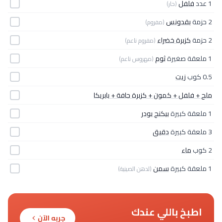
1 عدد
فلفل
(حار)
2 حزمة
بقدونس
(مفروم)
2 حزمة
كزبرة خضراء
(مفروم ناعم)
1 ملعقة صغيرة
ثوم
(مهروس ناعم)
0.5 كوب
زيت
ملح + فلفل + كمون + كزبرة جافة + بابريكا
1 ملعقة كبيرة
بيكنج بودر
3 ملعقة كبيرة
دقيق
2 كوب
ماء
1 ملعقة كبيرة
سمن
(لدهن الصينية)
اطبخ باللي عندك
جربه الآن