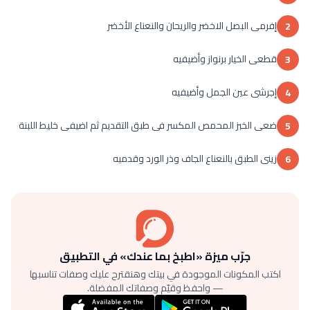
إفرمى البصل الاخضر والريحان والنعناع الأخضر
2
قطعى الخيار برنواز وأضيفيه
3
إجرشى عين الجمل وأضيفيه
4
ضعى الخبز المحمص المكسر فى طبق التقديم ثم اضيفى خليط اللبنة
5
زينى الطبق بالنعناع الجاف وذر الورد وقدميه
6
جرّب ميزة «اطبخ بما عندك» في التطبيق
اكتب المكونات الموجودة في بيتك وهنقترح عليك وصفات تناسبها
— واحفظ وقيّم وصفاتك المفضلة.