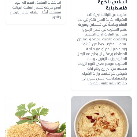
السلبين بنكهة
لعاشقات السلطة ، نقدم لكِ اليوم
أسرع طريقة لتحضير السلطة اليونانية!
فلسطينية
سيعجبك أيضًا: سلطة الجرجير بالرمان
عكوب من النباتات البرية ذات
والجوز
الأشواك القابلة للأكل تنتشر في بلاد
الشام وخاصةً في فلسطين وسورية
.ينمو العكوب في فصل الربيع و
يعتبر من النباتات البرية المفيدة
والمغذية والغنية بالحديد والمعادن
.ينظف العكوب جيداً من الأشواك
ويطبخ مع اللحم أو مع صلصة
الطماطم ويمكن ان يطبخ مع البصل
المفروم وزيت الزيتون ، ولنبات
العكوب موسم معين تقوم الرويات
بجمعه من البراري وهو نبات
شوكي يتم تنظيفه وازالة الشوك
والاحتفاظباللب الابيض لتحول الى
مفركة رائعة مليئة بالفوائد :