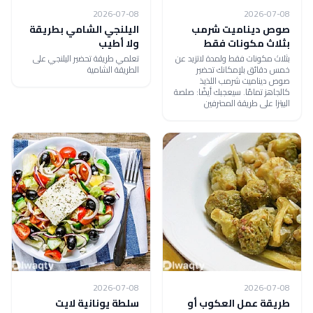
2026-07-08
2026-07-08
صوص ديناميت شرمب
اليلنجي الشامي بطريقة
بثلاث مكونات فقط
ولا أطيب
بثلاث مكونات فقط ولمدة لاتزيد عن
تعلمي طريقة تحضير اليلنجي على
خمس دقائق بلإمكانك تحضير
الطريقة الشامية
صوص ديناميت شرمب اللذيذ
كالجاهز تمامًا. سيعجبك أيضًا: صلصة
البيتزا على طريقة المحترفين
2026-07-08
2026-07-08
طريقة عمل العكوب أو
سلطة يونانية لايت