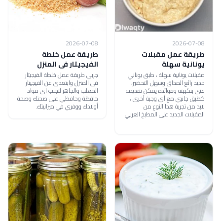
2026-07-08
2026-07-08
طريقة عمل مقبلات
طريقة عمل خلطة
يونانية سهلة
الفيجيتار فى المنزل
مقبلات يونانية سهلة ، طبق يوناني
جربي طريقة عمل خلطة الفيجيتار
جديد رائع المذاق وسهل التحضير،
فى المنزل وابتعدي عن الفيجيتار
غني بنكهته وفوائده يمكن تقديمه
المعلب والجاهز لتجنب اي مواد
كطبق جانبي مع أي وجبة أخرى ،
حافظة وحافظي على صحتك وصحة
لابد من تجربة هذا النوع من
أولادك ووفري في ميزانيتك.
المقبلات الجديد على المطبخ العربي
.