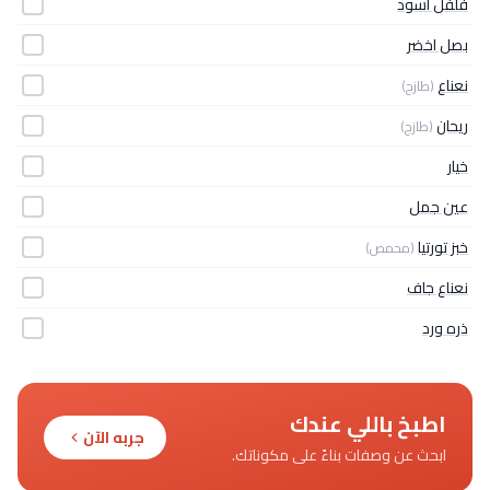
فلفل أسود
بصل اخضر
نعناع
(طازج)
ريحان
(طازج)
خيار
عين جمل
خبز تورتيا
(محمص)
نعناع جاف
ذره ورد
اطبخ باللي عندك
جربه الآن
ابحث عن وصفات بناءً على مكوناتك.