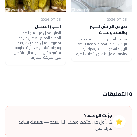
2026-07-08
2026-07-08
صوص الرانش للبيتزا
الخيار المخلل
والسندوتشات
الخيار المخلل من أسرع المقبلات
المحببة للجميع، تعلمي طريقة
تعلمي أسهل طريقة لتحضير صوص
تحضيره بالمنزل بخطوات سريعة
الرانش اللذيذ...قدميه كمقبلات مع
وسهلة. تعلمي معنا أيضاً طريقة
البيتزا والسندوتشات. سيعجبك أيضًا:
تحضير: مخلل البنجر مخلل الباذنجان
صلصة الفلفل لعُشاق الأكلات الحارة
علي الطريقة المصرية
0 التعليقات
جرّبت الوصفة؟
⭐
كن أول من يقيّمها ويحكي لنا النتيجة — تقييمك يساعد
غيرك يقرر.