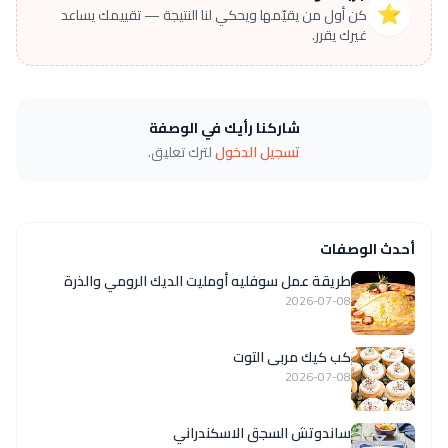
⭐
كن أول من يقيّمها ويحكي لنا النتيجة — تقييمك يساعد
غيرك يقرر.
شاركنا رأيك في الوصفة
تسجيل الدخول
لترك تعليق.
أحدث الوصفات
طريقة عمل سوفليه أومليت الديك الرومي والذرة
2026-07-08
كب كيك مربى التوت
2026-07-08
ساندوتش السجق الاسكندراني