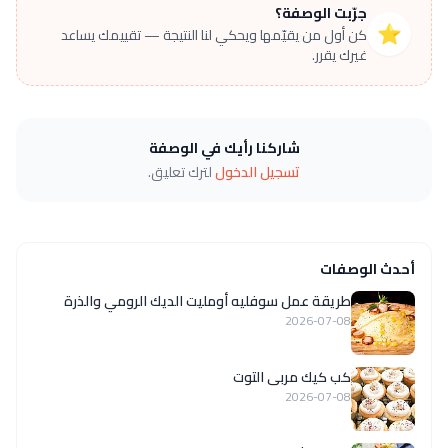
جرّبت الوصفة؟
⭐
كن أول من يقيّمها ويحكي لنا النتيجة — تقييمك يساعد
غيرك يقرر.
شاركنا رأيك في الوصفة
تسجيل الدخول
لترك تعليق.
أحدث الوصفات
طريقة عمل سوفليه أومليت الديك الرومي والذرة
2026-07-08
كب كيك مربى التوت
2026-07-08