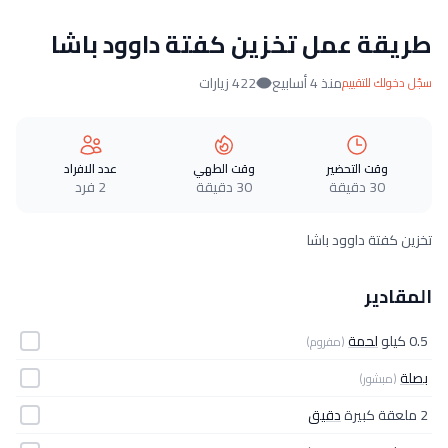
طريقة عمل تخزين كفتة داوود باشا
منذ 4 أسابيع
422 زيارات
سجّل دخولك للتقييم
وقت التحضير
وقت الطهي
عدد الافراد
30 دقيقة
30 دقيقة
2 فرد
تخزين كفتة داوود باشا
المقادير
0.5 كيلو
لحمة
(مفروم)
بصلة
(مبشور)
2 ملعقة كبيرة
دقيق