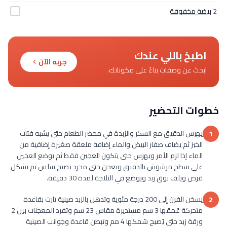
2
بيضة مخفوقة
اطبخ باللي عندك
جربه الآن
ابحث عن وصفات بناءً على مكوناتك.
خطوات التحضير
يهرس الدقيق مع السكر والزبدة في محضر الطعام حتى يشبه فتات
1
الخبز ثم يضاف صفار البيض والماء إضافة ملعقة صغيرة إضافية من
الماء إذا لزم الأمر ويهرس حتى يتكون العجين فقط ثم يوضع العجين
على سطح مرشوش بالدقيق ويعجن حتى مجرد يصبح سلس ثم يشكل
قرص ويلف بوق زبد ويوضع في الثلاجة لمدة 30 دقيقة.
يسخن الفرن إلى 200 درجة مئوية وتدهن بالزبد صينية تارت بقاعدة
2
متحركة عُمقها 3 سم مستديرة مقاس 23 سم وتفرد المعجنات بين 2
ورقة زبد حتى يُصبح سُمكها 4 مم وتبطن قاعدة وجوانب الصينية