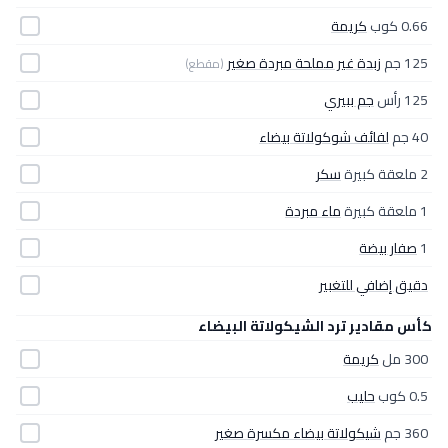
0.66 كوب
كريمة
125 جم
زبدة غير مملحة مبردة صغير
(مقطع)
125 رأس
جم ببيري
40 جم
لفائف شوكولاتة بيضاء
2 ملعقة كبيرة
سكر
1 ملعقة كبيرة
ماء مبردة
1
صفار بيضة
دقيق إضافي للتغبير
كأس مقادير ترد الشيكولاتة البيضاء
300 مل
كريمة
0.5 كوب
حليب
360 جم
شيكولاتة بيضاء مكسرة صغير