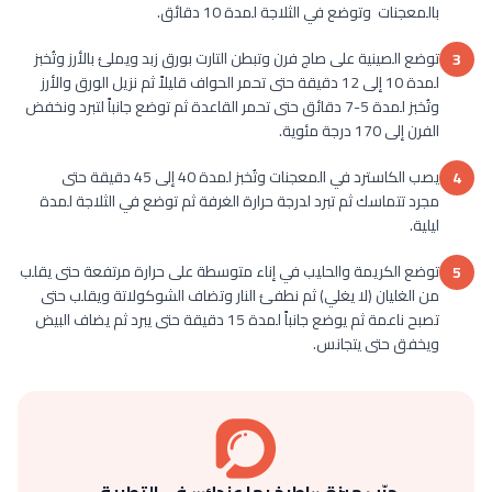
بالمعجنات وتوضع في الثلاجة لمدة 10 دقائق.
توضع الصينية على صاج فرن وتبطن التارت بورق زبد ويملئ بالأرز وتُخبز
3
لمدة 10 إلى 12 دقيقة حتى تحمر الحواف قليلاً ثم نزيل الورق والأرز
وتُخبز لمدة 5-7 دقائق حتى تحمر القاعدة ثم توضع جانباً لتبرد ونخفض
الفرن إلى 170 درجة مئوية.
يصب الكاسترد في المعجنات وتُخبز لمدة 40 إلى 45 دقيقة حتى
4
مجرد تتماسك ثم تبرد لدرجة حرارة الغرفة ثم توضع في الثلاجة لمدة
ليلية.
توضع الكريمة والحليب في إناء متوسطة على حرارة مرتفعة حتى يقلب
5
من الغليان (لا يغلي) ثم نطفئ النار وتضاف الشوكولاتة ويقلب حتى
تصبح ناعمة ثم يوضع جانباً لمدة 15 دقيقة حتى يبرد ثم يضاف البيض
ويخفق حتى يتجانس.
جرّب ميزة «اطبخ بما عندك» في التطبيق