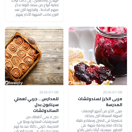
الهندي والأطلسي ، إلى جانب تواجد
ثمانية أنواع من سمك التونة نذكر
منهم الجاحظ ، والبكورة التي تعد
النوع صاحب الشهرة الأكبر بينهم .
2026-07-08
2026-07-08
مربى الكرز لسندوتشات
للمدارس .. جربي تعملي
المدرسة
سينابون بدل
الساندوتشات
مربى الكرز من أشهر الوصفات
السهلة البسيطة التى يمكنك
حتى لا يمي أطفالك من
تحضيرها فى المنزل وبمقادير قليلة.
السندوتشات المتكررة يوميًا في
وكذلك تعتبر وصفة شهية على
المدرسة، كوني دائمًا مبدعة لهم
الفطور. سيعجبك أيضًا:دانش بالكرز
ومتجددة حتى في تقديم الوجبات