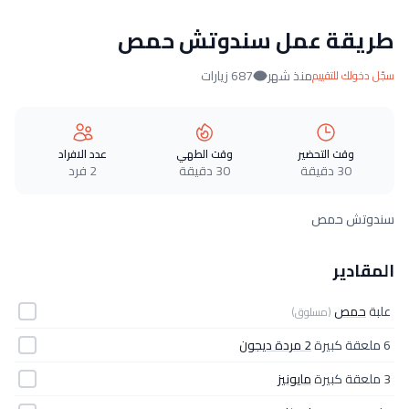
طريقة عمل سندوتش حمص
منذ شهر
687 زيارات
سجّل دخولك للتقييم
وقت التحضير
وقت الطهي
عدد الافراد
30 دقيقة
30 دقيقة
2 فرد
سندوتش حمص
المقادير
علبة
حمص
(مسلوق)
6 ملعقة كبيرة
2 مردة ديجون
3 ملعقة كبيرة
مايونيز