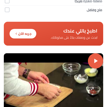
ملعقة صغيرة
بابريكا
ملح وفلفل
اطبخ باللي عندك
جربه الآن
ابحث عن وصفات بناءً على مكوناتك.