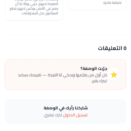
لضيافة فاخرة
المفيدة لديهم، جربي يومًا ما أن
يصبح في اللانش بوكس لديهم قطع
السينامون بدل السندوتشات.
0 التعليقات
جرّبت الوصفة؟
⭐
كن أول من يقيّمها ويحكي لنا النتيجة — تقييمك يساعد
غيرك يقرر.
شاركنا رأيك في الوصفة
تسجيل الدخول
لترك تعليق.