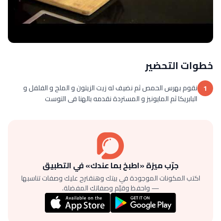
خطوات التحضير
نقوم بهرس الحمص ثم نضيف له زيت الزيتون و الملح و الفلفل و
1
البابريكا ثم المايونيز و المستردة نقدمه بالهنا فى التوست
جرّب ميزة «اطبخ بما عندك» في التطبيق
اكتب المكونات الموجودة في بيتك وهنقترح عليك وصفات تناسبها
— واحفظ وقيّم وصفاتك المفضلة.