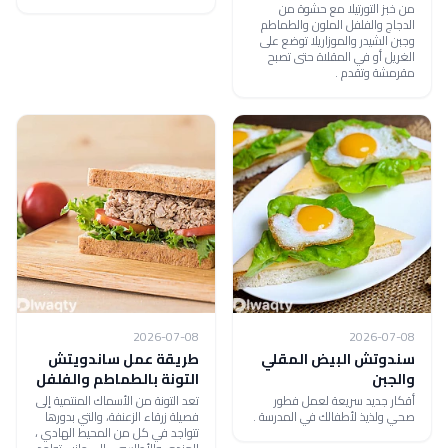
من خبز التورتيلا مع حشوة من
الدجاج والفلفل الملون والطماطم
وجبن الشيدر والموزاريلا توضع على
الغريل أو في المقلاة حتى تصبح
مقرمشة وتقدم .
2026-07-08
2026-07-08
سندوتش البيض المقلي
طريقة عمل ساندويتش
والجبن
التونة بالطماطم والفلفل
أقكار جديد سريعة لعمل فطور
تعد التونة من الأسماك المنتمية إلى
صحي ولذيذ لأطفالك في المدرسة .
فصيلة زرقاء الزعنفة، والتي بدورها
تتواجد في كل من المحيط الهادي ،