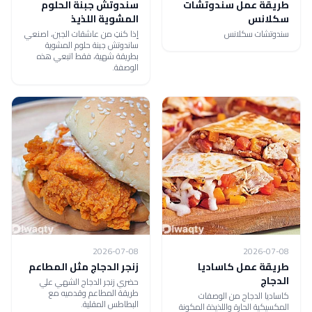
طريقة عمل سندوتشات
سندوتش جبنة الحلوم
سكلانس
المشوية اللذيذ
سندوتشات سكلانس
إذا كنتِ من عاشقات الجبن، اصنعي
ساندوتش جبنة حلوم المشوية
بطريقة شهية، فقط اتبعي هذه
الوصفة.
2026-07-08
2026-07-08
طريقة عمل كاساديا
زنجر الدجاج مثل المطاعم
الدجاج
حضري زنجر الدجاج الشهي علي
طريقة المطاعم وقدميه مع
كاساديا الدجاج من الوصفات
البطاطس المقلية.
المكسيكية الحارة واللذيذة المكونة