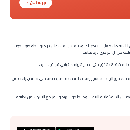
جربه الآن
ناء به ماء مغلي (لا تدع الطبق يلمس الماء) على نار متوسطة حتى تذوب
ب من آن آخر حتى يبرد تماماً.
 يترك ليبرد.
سة جافة على نار متوسطة لمدة 2 دقيقة ثم يضاف جوز الهند المبشور ويقلب لمدة دقيقة إضافية حتى يحمص راقب عن
وجناش الشوكولاتة البيضاء وخليط جوز الهند واللوز مع الانتهاء من بطبقة