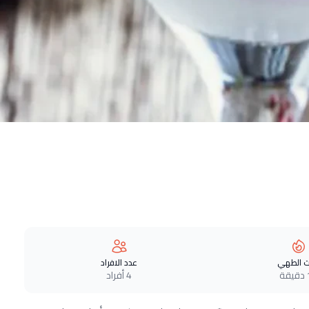
 الطهي
عدد الافراد
ة
4 أفراد