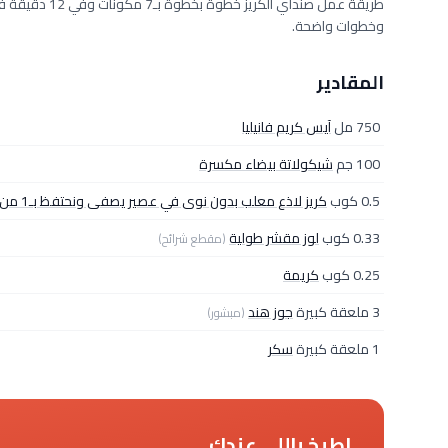
وخطوات واضحة.
المقادير
750 مل
آيس كريم فانيليا
100 جم
شيكولاتة بيضاء مكسرة
0.5 كوب
كريز لاذع معلب بدون نوى في عصير يصفى ونحتفظ بـ1 من العصير
0.33 كوب
لوز مقشر طولية
(مقطع شرائح)
0.25 كوب
كريمة
3 ملعقة كبيرة
جوز هند
(مبشور)
1 ملعقة كبيرة
سكر
اطبخ باللي عندك