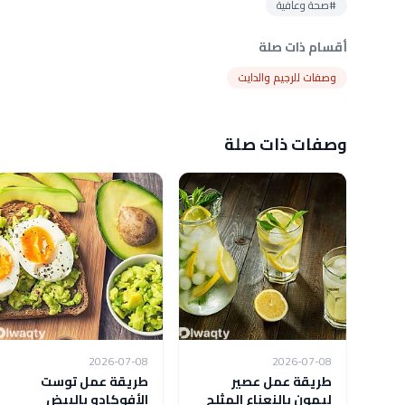
#صحة وعافية
أقسام ذات صلة
وصفات للرجيم والدايت
وصفات ذات صلة
2026-07-08
2026-07-08
طريقة عمل عصير
طريقة عمل توست
ليمون بالنعناع المثلج
الأفوكادو بالبيض