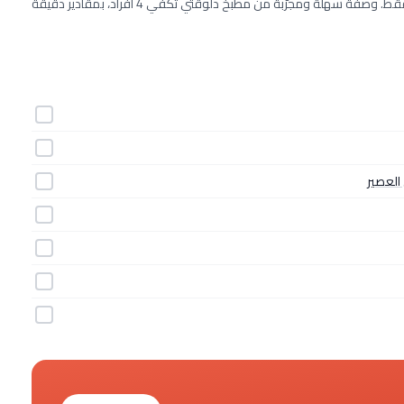
طريقة عمل صنداي الكريز خطوة بخطوة بـ7 مكونات وفي 12 دقيقة فقط. وصفة سهلة ومجرّبة من مطبخ دلوقتي تكفي 4 أفراد، بمقادير دقيقة