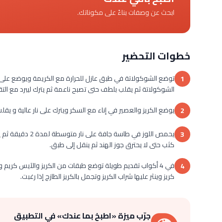
ابحث عن وصفات بناءً على مكوناتك.
خطوات التحضير
توضع الشوكولاتة في طبق عازل للحرارة مع الكريمة ويوضع على إ
1
الشوكولاتة ثم يقلب بلطف حتى تصبح ناعمة ثم يترك ليبرد مع التقلي
يوضع الكريز والعصير في إناء مع السكر ويترك على نار عالية و يقلب لمدة 6-8 دقائق حتى يصبح قوامه شرابي ثم
2
يحمص اللوز في طا
3
كثب حتى لا يحترق جوز الهند ثم ينقل إلى طبق.
في 4 أكواب تقديم طويلة توضع طبقات من الكريز والآيس كريم 
4
كريز وينثر عليها شراب الكريز وتجمل بالكريز الطازج إذا رغبت.
جرّب ميزة «اطبخ بما عندك» في التطبيق