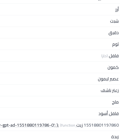
أرز
شبت
دقيق
ثوم
فلفل
(حار)
كمون
عصير ليمون
زعتر ناشف
ملح
فلفل أسود
15518801197860
زيت googletag.cmd.push { googletag.display'div-gpt-ad-1551880119786-0'; };
(function()
زبدة