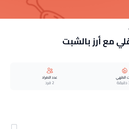
 مع أرز بالشبت
 الطهي
عدد الافراد
ة
2 فرد