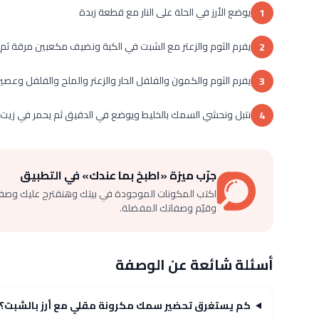
يوضع الأرز في الحلة على النار مع قطعة زبدة
1
يفرم الثوم والزعتر مع الشبت في الكبة ونضيف مكعبين مرقة ثم 
2
يفرم الثوم والكمون والفلفل الحار والزعتر والملح والفلفل وعصير
3
نتبل ونحشي السمك بالخليط ويوضع في الدقيق ثم يحمر في زيت غز
4
جرّب ميزة «اطبخ بما عندك» في التطبيق
اكتب المكونات الموجودة في بيتك وهنقترح عليك وصف
وقيّم وصفاتك المفضلة.
أسئلة شائعة عن الوصفة
كم يستغرق تحضير سمك مكرونة مقلي مع أرز بالشبت؟