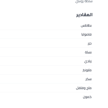
سلطة روسي
المقادير
بطاطس
فاصوليا
جزر
بسلة
زبادي
مايونيز
سكر
ملح وفلفل
كمون