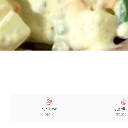
 الطهي
عدد الافراد
ة
2 فرد