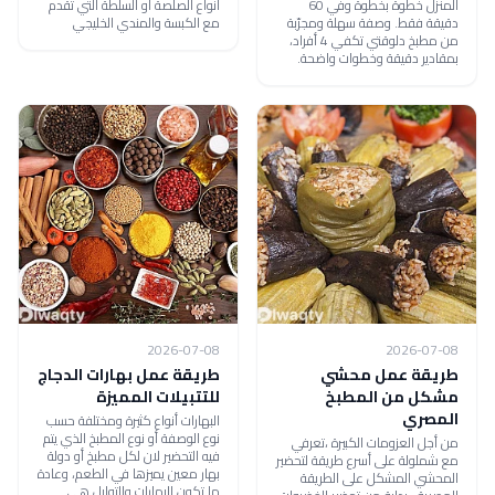
المنزل خطوة بخطوة وفي 60
أنواع الصلصة أو السلطة التي تقدم
دقيقة فقط. وصفة سهلة ومجرّبة
مع الكبسة والمندي الخليجي
من مطبخ دلوقتي تكفي 4 أفراد،
بمقادير دقيقة وخطوات واضحة.
2026-07-08
2026-07-08
طريقة عمل محشي
طريقة عمل بهارات الدجاج
مشكل من المطبخ
للتتبيلات المميزة
المصري
البهارات أنواع كثيرة ومختلفة حسب
نوع الوصفة أو نوع المطبخ الذي يتم
من أجل العزومات الكبيرة ،تعرفي
فيه التحضير لان لكل مطبخ أو دولة
مع شملولة على أسرع طريقة لتحضير
بهار معين يميزها في الطعم، وعادة
المحشي المشكل على الطريقة
ما تكون البهارات والتوابل هي