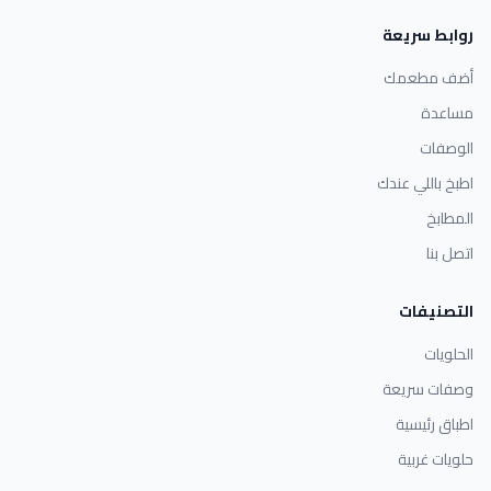
روابط سريعة
أضف مطعمك
مساعدة
الوصفات
اطبخ باللي عندك
المطابخ
اتصل بنا
التصنيفات
الحلويات
وصفات سريعة
اطباق رئيسية
حلويات غربية