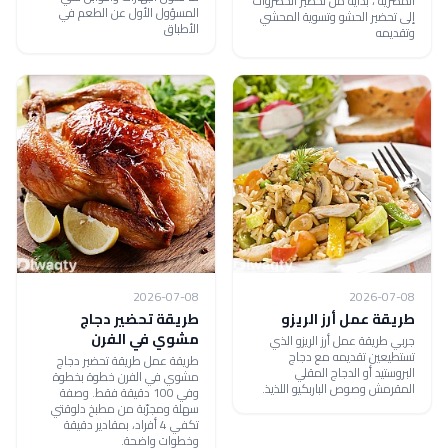
المصرية ، بداية من تحضير الخضروات
المسؤول الأول عن الطعم في
إلى تحضير الحشو وتسوية المحشي
الأطباق
وتقديمه
2026-07-08
2026-07-08
طريقة عمل أرز الريزو
طريقة تحضير دجاج
مشوي في الفرن
جربي طريقة عمل أرز الريزو الذي
تستطيعين تقديمه مع دجاج
طريقة عمل طريقة تحضير دجاج
البروستيد أو الدجاج المقلي
مشوي في الفرن خطوة بخطوة
المقرمش وصوص الباربكيو اللذيذ.
وفي 100 دقيقة فقط. وصفة
سهلة ومجرّبة من مطبخ دلوقتي
تكفي 4 أفراد، بمقادير دقيقة
وخطوات واضحة.