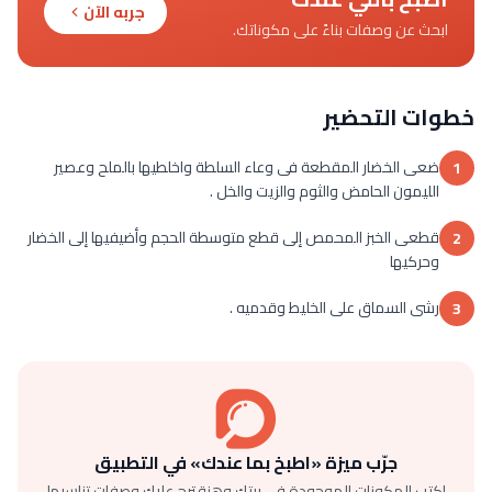
جربه الآن
ابحث عن وصفات بناءً على مكوناتك.
خطوات التحضير
ضعى الخضار المقطعة فى وعاء السلطة واخلطيها بالملح وعصير
1
الليمون الحامض والثوم والزيت والخل .
قطعى الخبز المحمص إلى قطع متوسطة الحجم وأضيفيها إلى الخضار
2
وحركيها
رشى السماق على الخليط وقدميه .
3
جرّب ميزة «اطبخ بما عندك» في التطبيق
اكتب المكونات الموجودة في بيتك وهنقترح عليك وصفات تناسبها