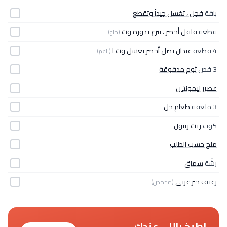
باقة
فجل ، تغسل جيداً وتقطع
قطعة
فلفل أخضر ، تنزع بذوره وت
(حلو)
4 قطعة
عيدان بصل أخضر تغسل وت ا
(ناعم)
3 فص
ثوم مدقوقة
عصير ليمونتين
3 ملعقة
طعام خل
كوب
زيت زيتون
ملح حسب الطلب
رشّة
سماق
رغيف
خبز عربى
(محمص)
اطبخ باللي عندك