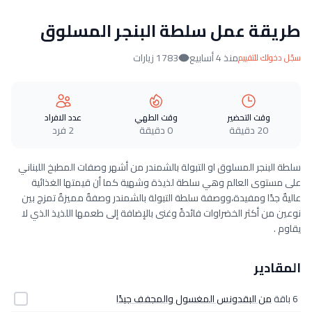
طريقة عمل سلطة البنجر المسلوق
منذ 4 أسابيع
1783 زيارات
سجّل دخولك للتقييم
وقت التحضير
وقت الطهي
عدد الافراد
20 دقيقة
0 دقيقة
2 فرد
سلطة البنجر المسلوق او التبولة بالشمندر من أشهر وصفات المطبخ اللبناني
على مستوى العالم وهي سلطة لذيذة وشهية كما أن قيمتها الغذائية
عاليةٌ جدًا ومفيدة،ووصفة سلطة التبولة بالشمندر وصفةٌ مميزةٌ تمزج بين
نوعين من أكثر الخضراوات فائدةً وغنى بالإضافة إلى طعمها اللذيذ الذي لا
يقاوم .
المقادير
6 باقة
من البقدونس المغسول والمجفف جيدًا