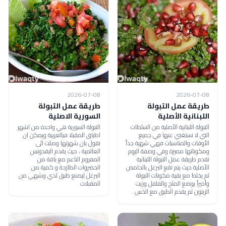
2026-07-08
2026-07-08
طريقة عمل التبولة
طريقة عمل التبولة
اللبنانية الأصلية
السورية الاصلية
التبولة اللبنانية الأصلية من السلطات
التبولة السورية هي واحدة من اشهر
التي لا نستغني عنها في جميع
اطباق المقبلا فيالعربية ويمكن ان
الأوقات والمناسبات فهي شهية جداً
نقول بان شهرتها وصلت الى
ومكوناتها مميزة وفي وصفة اليوم
العالمية ، حيث يقدم البقدونس
نقدم طريقة عمل التبولة اللبنانية
المفروم الناعم مع باقة من
الأصلية حيث يتم نقع البرغل بالحامض
الخضروات الطازجة و كمية من
ثم يخلط مع بقية مكونات التبولة
البرغل ليصنع طبق لذي وشهي من
وأخيراً يوضع الملح والفلفل وزيت
المقبلات
الزيتون ثم يقدم الطبق مع الخس .