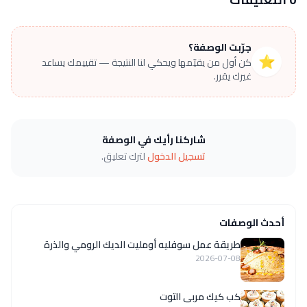
جرّبت الوصفة؟
⭐
كن أول من يقيّمها ويحكي لنا النتيجة — تقييمك يساعد
غيرك يقرر.
شاركنا رأيك في الوصفة
تسجيل الدخول
لترك تعليق.
أحدث الوصفات
طريقة عمل سوفليه أومليت الديك الرومي والذرة
2026-07-08
كب كيك مربى التوت