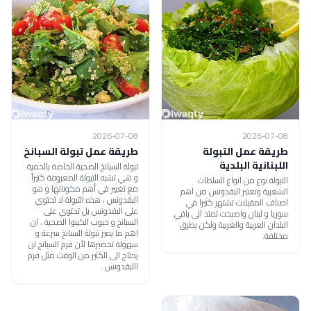
2026-07-08
2026-07-08
طريقة عمل التبولة
طريقة عمل تبولة السبانخ
اللبنانية البلدية
تبولة السبانخ الصحية الخاصة بالحمية
و هي تشبه التبولة المعروفة كثيراً
التبولة نوع من انواع السلطات
مع تغيير في أهم مكوناتها و هو
الشعبية وتعتبر البقدونس من اهم
البقدونس ، هذه التبولة لا تحتوي
اصناف المقبلات تشتهر كثيرا في
على البقدونس بل تحتوي على
سوريا و لبنان واصبحت تمتد الى باقي
السبانخ و حبوب الكينوا الصحية ، ان
البلدان العربية والغربية ولكن بطرق
اهم ما يميز تبولة السبانخ سرعة و
مختلفة.
سهولة تحضيرها لأن فرم السبانخ لن
يحتاج الى الكثير من الوقت مثل فرم
االبقدونس .