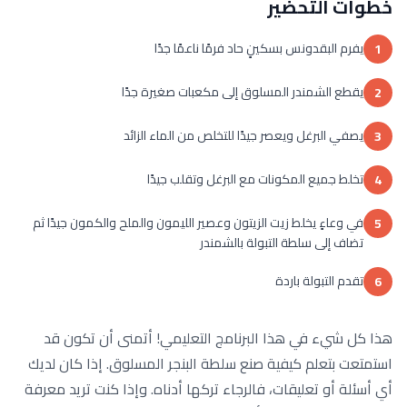
خطوات التحضير
يفرم البقدونس بسكينٍ حاد فرمًا ناعمًا جدًا
1
يقطع الشمندر المسلوق إلى مكعبات صغيرة جدًا
2
يصفي البرغل ويعصر جيدًا للتخلص من الماء الزائد
3
تخلط جميع المكونات مع البرغل وتقلب جيدًا
4
في وعاءٍ يخلط زيت الزيتون وعصير الليمون والملح والكمون جيدًا ثم
5
تضاف إلى سلطة التبولة بالشمندر
تقدم التبولة باردة
6
هذا كل شيء في هذا البرنامج التعليمي! أتمنى أن تكون قد
استمتعت بتعلم كيفية صنع سلطة البنجر المسلوق. إذا كان لديك
أي أسئلة أو تعليقات، فالرجاء تركها أدناه. وإذا كنت تريد معرفة