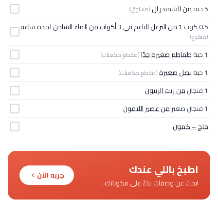
5 حبة
من الشمندر ال
(مسلوق)
0.5 كوب
1 من البرغل الناعم في 3 أكواب من الماء الساخن لمدة ساعة
(منقوع)
1 حبة
طماطم صغيرة جدًا
(مقطع مكعبات)
1 حبة
بصل صغيرة
(مقطع مكعبات)
1 فنجان
من زيت الزيتون
1 فنجان صغير
من عصير الليمون
ملح – كمون
اطبخ باللي عندك
جربه الآن
ابحث عن وصفات بناءً على مكوناتك.