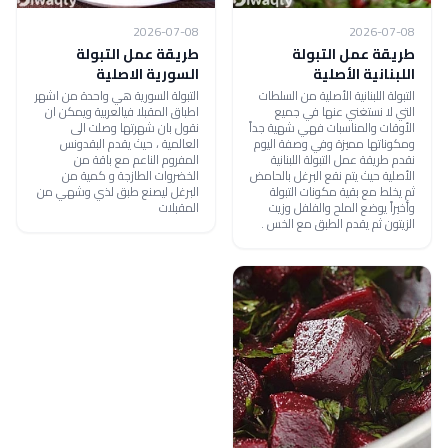
2026-07-08
2026-07-08
طريقة عمل التبولة
طريقة عمل التبولة
اللبنانية الأصلية
السورية الاصلية
التبولة اللبنانية الأصلية من السلطات
التبولة السورية هي واحدة من اشهر
التي لا نستغني عنها في جميع
اطباق المقبلا فيالعربية ويمكن ان
الأوقات والمناسبات فهي شهية جداً
نقول بان شهرتها وصلت الى
ومكوناتها مميزة وفي وصفة اليوم
العالمية ، حيث يقدم البقدونس
نقدم طريقة عمل التبولة اللبنانية
المفروم الناعم مع باقة من
الأصلية حيث يتم نقع البرغل بالحامض
الخضروات الطازجة و كمية من
ثم يخلط مع بقية مكونات التبولة
البرغل ليصنع طبق لذي وشهي من
وأخيراً يوضع الملح والفلفل وزيت
المقبلات
الزيتون ثم يقدم الطبق مع الخس .