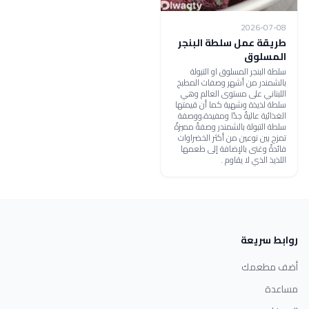
2026-07-08
طريقة عمل سلطة البنجر
المسلوق
سلطة البنجر المسلوق او التبولة
بالشمندر من أشهر وصفات المطبخ
اللبناني على مستوى العالم وهي
سلطة لذيذة وشهية كما أن قيمتها
الغذائية عاليةٌ جدًا ومفيدة،ووصفة
سلطة التبولة بالشمندر وصفةٌ مميزةٌ
تمزج بين نوعين من أكثر الخضراوات
فائدةً وغنى بالإضافة إلى طعمها
اللذيذ الذي لا يقاوم .
روابط سريعة
أضف مطعمك
مساعدة