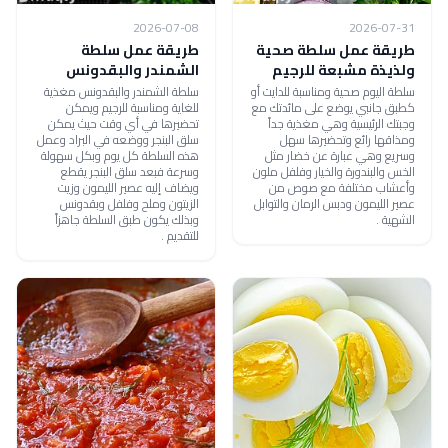
2026-07-08
2026-07-31
طريقة عمل سلطة صحية
طريقة عمل سلطة
ولذيذة مشبعة للرجيم
الشمندر والبقدونس
سلطة اليوم صحية ومناسبة للدايت أو
سلطة الشمندر والبقدونس مغذية
كطبق جانبي يوضع على مائدتك مع
للغاية ومناسبة للرجيم ويمكن
وجبتك الرئيسية وهي مغذية جداً
تحضيرها في أي وقت حيث يمكن
ومذاقها رائع وتحضيرها سهل
سلق البنجر ووضعه في البراد وعمل
وسريع وهي عبارة عن خضار مثل
هذه السلطة كل يوم وبكل سهولة
الخس والبندورة والخيار وفلفل ملون
وسرعة فبعد سلق البنجر يقطع
وأعشاب مختلفة مع صوص من
ويضاف إليه عصير الليمون وزيت
عصير الليمون ودبس الرمان والتوابل
الزيتون وملح وفلفل وبقدونس
الشهية .
وبذلك يكون طبق السلطة جاهزاً
للتقديم .