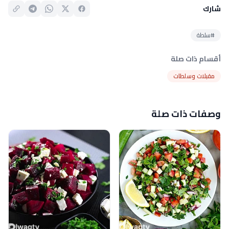
شارك
#سلطة
أقسام ذات صلة
مقبلات وسلطات
وصفات ذات صلة