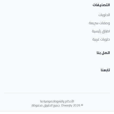
التصنيفات
الحلويات
وصفات سريعة
اطباق رئيسية
حلويات غربية
اتصل بنا
تابعنا
الأحكام والشروط
خصوصية
عنا
© 2026 Dlwaqty. جميع الحقوق محفوظة.
Powered by
GAIT