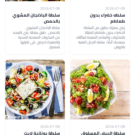
2026-07-08
2026-07-08
سلطه خضراء بدون
سلطة الباذنجان المشوي
طماطم
بالحمص
زيني سفرتك بطبق من السلطة
سلطة الباذنجان المشوي
الخضراء بدون طماطم المليئة
بالحمص...طبق سلطة غني بالعديد
بالمكونات والعناصر المفيدة لعائلتك.
من المكونات المغذية الصحية
سيعجبك أيضًا: سلطه البرغل الغنية
والمفيدة احرصي علي تناولها
بالبروتين
باستمرار.
2026-07-08
2026-07-08
سلطة البيض المسلوق
سلطة يونانية لايت