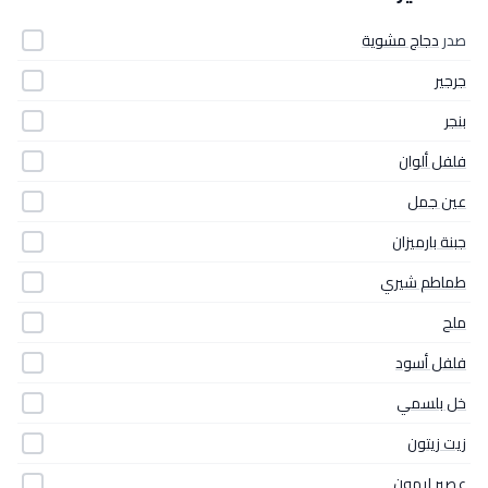
صدر
دجاج مشوية
جرجير
بنجر
فلفل ألوان
عين جمل
جبنة بارميزان
طماطم شيري
ملح
فلفل أسود
خل بلسمي
زيت زيتون
عصير ليمون