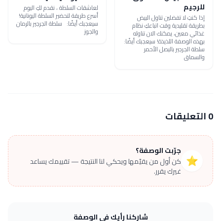
للرجيم
لعاشقات السلطة ، نقدم لكِ اليوم
أسرع طريقة لتحضير السلطة اليونانية!
إذا كنتِ لا تفضلين تناول البيض
سيعجبك أيضًا: سلطة الجرجير بالرمان
بطريقة تقليدية وقت اتباعكِ نظام
والجوز
غذائي معين، يمكنك الان تناوله
بهذه الوصفة اللذيذة! سيعجبك أيضًا:
سلطة الجرجير بالبصل الأحمر
والسماق
0 التعليقات
جرّبت الوصفة؟
⭐
كن أول من يقيّمها ويحكي لنا النتيجة — تقييمك يساعد
غيرك يقرر.
شاركنا رأيك في الوصفة