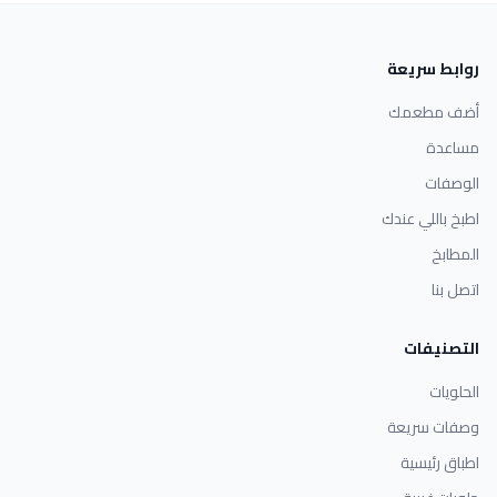
روابط سريعة
أضف مطعمك
مساعدة
الوصفات
اطبخ باللي عندك
المطابخ
اتصل بنا
التصنيفات
الحلويات
وصفات سريعة
اطباق رئيسية