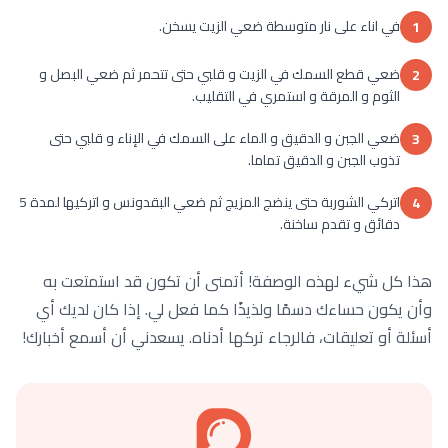
في اناء على نار متوسطة ضعي الزيت يسخن.
1
ضعي قطع السمك في الزيت و قلبي حتى تتحمر ثم ضعي البصل و
2
الثوم و المرقة و استمري في التقليب.
ضعي الجبن و الدقيق و الماء على السمك في الإناء و قلبي حتى
3
تذوب الجبن و الدقيق تماما.
اتركي الشوربة حتى ينضج المزيج ثم ضعي البقدونس و اتركيها لمدة 5
4
دقائق و تقدم ساخنة.
هذا كل شيء لهذه الوصفة! أتمنى أن تكون قد استمتعت به
وأن يكون حساءك دسمًا ولذيذًا كما فعل لي. إذا كان لديك أي
أسئلة أو تعليقات، فالرجاء تركها أدناه. يسعدني أن أسمع أخبارك!