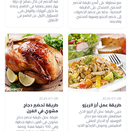
فيه التحضير لان لكل مطبخ أو دولة
مع شملولة على أسرع طريقة لتحضير
بهار معين يميزها في الطعم، وعادة
المحشي المشكل على الطريقة
ما تكون البهارات والتوابل هي
المصرية ، بداية من تحضير الخضروات
المسؤول الأول عن الطعم في
إلى تحضير الحشو وتسوية المحشي
الأطباق
وتقديمه
2026-07-08
2026-07-08
طريقة عمل أرز الريزو
طريقة تحضير دجاج
مشوي في الفرن
جربي طريقة عمل أرز الريزو الذي
تستطيعين تقديمه مع دجاج
طريقة عمل طريقة تحضير دجاج
البروستيد أو الدجاج المقلي
مشوي في الفرن خطوة بخطوة
المقرمش وصوص الباربكيو اللذيذ.
وفي 100 دقيقة فقط. وصفة