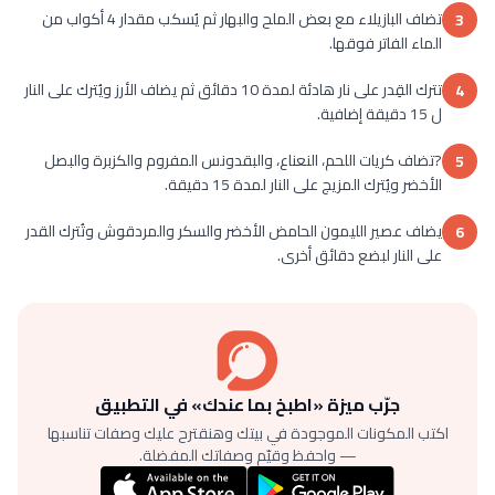
تضاف البازيلاء مع بعض الملح والبهار ثم يُسكب مقدار 4 أكواب من
3
الماء الفاتر فوقها.
تترك القِدر على نار هادئة لمدة 10 دقائق ثم يضاف الأرز ويُترك على النار
4
ل 15 دقيقة إضافية.
?تضاف كريات اللحم، النعناع، والبقدونس المفروم والكزبرة والبصل
5
الأخضر ويُترك المزيج على النار لمدة 15 دقيقة.
يضاف عصير الليمون الحامض الأخضر والسكر والمردقوش وتُترك القدر
6
على النار لبضع دقائق أخرى.
جرّب ميزة «اطبخ بما عندك» في التطبيق
اكتب المكونات الموجودة في بيتك وهنقترح عليك وصفات تناسبها
— واحفظ وقيّم وصفاتك المفضلة.