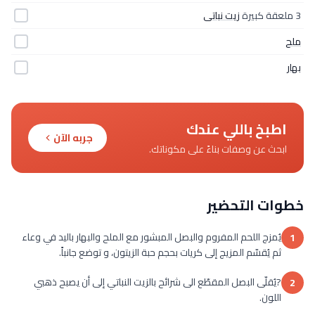
3 ملعقة كبيرة
زيت نباتى
ملح
بهار
اطبخ باللي عندك
جربه الآن
ابحث عن وصفات بناءً على مكوناتك.
خطوات التحضير
يُمزج اللحم المفروم والبصل المبشور مع الملح والبهار باليد في وعاء
1
ثم يُقسّم المزيج إلى كريات بحجم حبة الزيتون، و توضع جانباً.
?يُقلّى البصل المقطّع الى شرائح بالزيت النباتي إلى أن يصبح ذهبي
2
اللون.