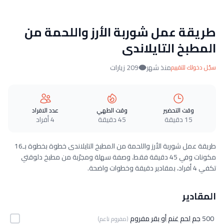
طريقة عمل شوربة الأرز واللحمة من
المطبخ التايلاندى
منذ شهر
209 زيارات
سجّل دخولك للتقييم
وقت التحضير
وقت الطهي
عدد الافراد
15 دقيقة
45 دقيقة
4 أفراد
طريقة عمل شوربة الأرز واللحمة من المطبخ التايلاندى خطوة بخطوة بـ16
مكونات وفي 45 دقيقة فقط. وصفة سهلة ومجرّبة من مطبخ دلوقتي
تكفي 4 أفراد، بمقادير دقيقة وخطوات واضحة.
المقادير
500
جم لحم غنم أو بقر مفروم
(مفروم ناعم)