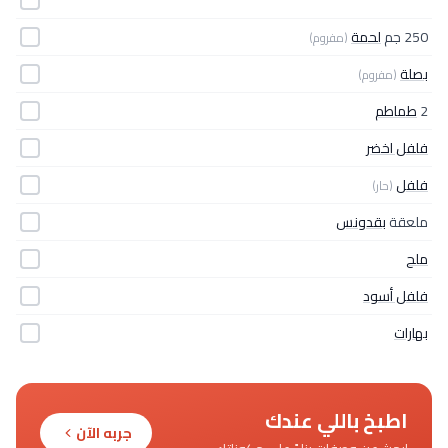
250 جم
لحمة
(مفروم)
بصلة
(مفروم)
2
طماطم
فلفل اخضر
فلفل
(حار)
ملعقة
بقدونس
ملح
فلفل أسود
بهارات
اطبخ باللي عندك
جربه الآن