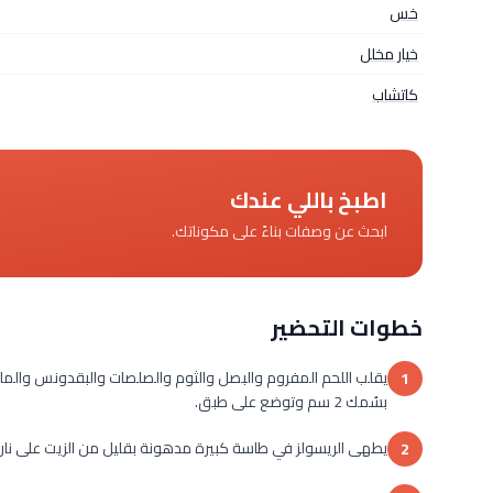
خس
خيار مخلل
كاتشاب
اطبخ باللي عندك
ابحث عن وصفات بناءً على مكوناتك.
خطوات التحضير
1
بسُمك 2 سم وتوضع على طبق.
يطهى الريسولز في طاسة كبيرة مدهونة بقليل من الزيت على نار متوسطة لمدة 3 إلى 5 دقائق لكل جا
2