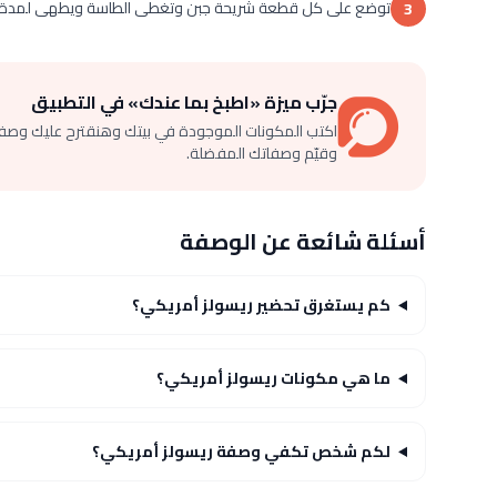
توضع على كل قطعة شريحة جبن وتغطى الطاسة ويطهى لمدة 1-2 دقائق حتى يبدأ الجبن في الذوبان
3
جرّب ميزة «اطبخ بما عندك» في التطبيق
اكتب المكونات الموجودة في بيتك وهنقترح عليك وصف
وقيّم وصفاتك المفضلة.
أسئلة شائعة عن الوصفة
كم يستغرق تحضير ريسولز أمريكي؟
ما هي مكونات ريسولز أمريكي؟
لكم شخص تكفي وصفة ريسولز أمريكي؟