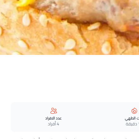
 الطهي
عدد الافراد
ة
4 أفراد