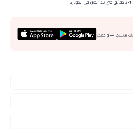
.
ات تناسبها — واحفظ