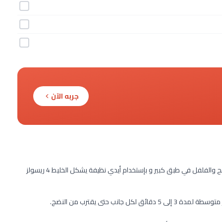
جربه الآن
يقلب اللحم المفروم والبصل والثوم والصلصات والبقدونس والملح والفلفل في طبق كبير و بإستخدام أيدي نظيفة يشكل الخليط 4 ريسولز
نب حتى يقترب من النضج.