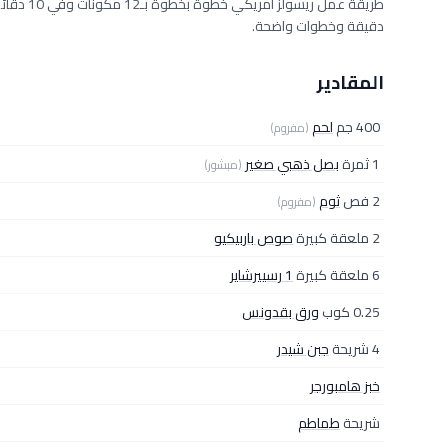
دقيقة وخطوات واضحة.
المقادير
400 جم
لحم
(مفروم)
1 ثمرة
بصل ذهبي صغير
(مبشور)
2 فص
ثوم
(مفروم)
2 ملعقة كبيرة
صوص باربيكيو
6 ملعقة كبيرة
1 رسييرشاير
0.25 كوب
ورق بقدونس
4 شريحة
جبن شيدر
خبز هامبورجر
شريحة
طماطم