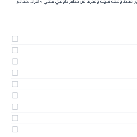
طريقة عمل ريسولز أمريكي خطوة بخطوة بـ12 مكونات وفي 10 دقائق فقط. وصفة سهلة ومجرّبة من مطبخ دلوقتي تكفي 4 أفراد، بمقادير