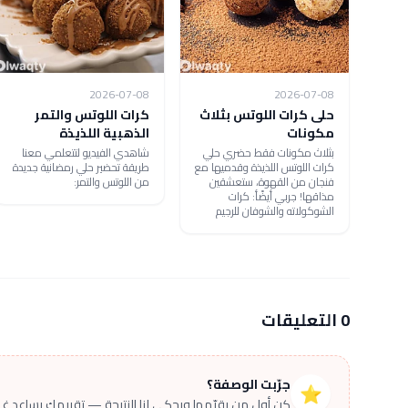
2026-07-08
2026-07-08
حلى كرات اللوتس بثلاث
كرات اللوتس والتمر
مكونات
الذهبية اللذيذة
بثلاث مكونات فقط حضري حلي
شاهدي الفيديو لتتعلمي معنا
كرات اللوتس اللذيذة وقدميها مع
طريقة تحضير حلي رمضانية جديدة
فنجان من القهوة، ستعشقين
من اللوتس والتمر:
مذاقها! جربي أيضًأ: كرات
الشوكولاته والشوفان للرجيم
0 التعليقات
جرّبت الوصفة؟
⭐
كن أول من يقيّمها ويحكي لنا النتيجة — تقييمك يساعد غير