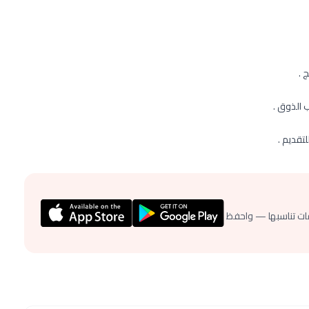
 .
 الذوق .
تقديم .
ات تناسبها — واحفظ