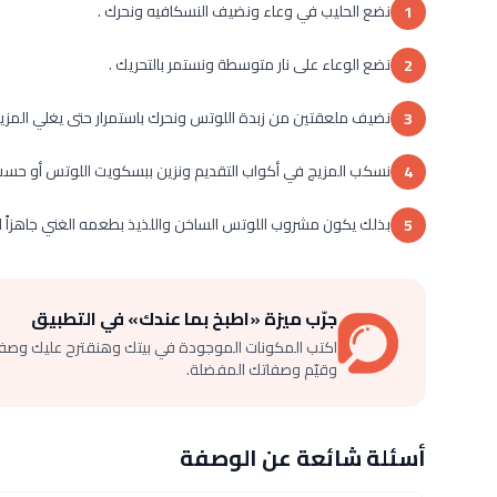
نضع الحليب في وعاء ونضيف النسكافيه ونحرك .
1
نضع الوعاء على نار متوسطة ونستمر بالتحريك .
2
نضيف ملعقتين من زبدة اللوتس ونحرك باستمرار حتى يغلي المزيج
3
نسكب المزيج في أكواب التقديم ونزين ببسكويت اللوتس أو حسب
4
بذلك يكون مشروب اللوتس الساخن واللذيذ بطعمه الغني جاهزاً لل
5
جرّب ميزة «اطبخ بما عندك» في التطبيق
اكتب المكونات الموجودة في بيتك وهنقترح عليك وصف
وقيّم وصفاتك المفضلة.
أسئلة شائعة عن الوصفة