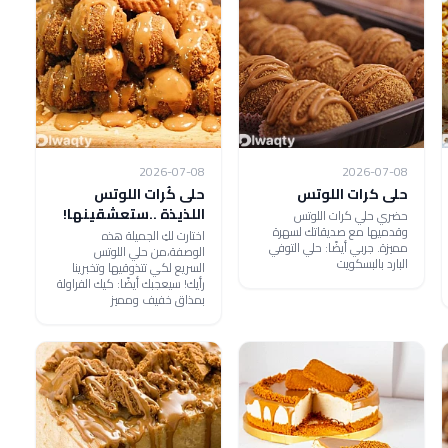
2026-07-08
2026-07-08
حلى كرات اللوتس
حلى كُرات اللوتس
اللذيذة ..ستعشقينها!
حضري حلي كرات اللوتس
وقدميها مع صديقاتك لسهرة
اختارت لكِ الجميلة هذه
مميزة. جربي أيضًا: حلي التوفي
الوصفة،من حلي اللوتس
البارد بالبسكويت
السريع لكي تتذوقيها وتخبرينا
رأيك! سيعجبك أيضًا: كيك الفراولة
بمذاق خفيف ومميز