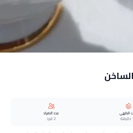
لساخن
 الطهي
عدد الافراد
ة
2 فرد