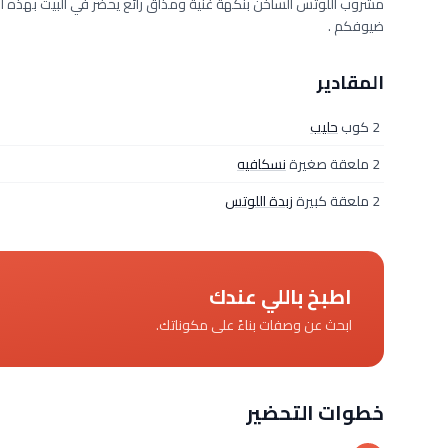
مشروب اللوتس الساخن بنكهة غنية ومذاق رائع يحضر في البيت بهذه 
ضيوفكم .
المقادير
2 كوب
حليب
2 ملعقة صغيرة
نسكافيه
2 ملعقة كبيرة
زبدة اللوتس
اطبخ باللي عندك
ابحث عن وصفات بناءً على مكوناتك.
خطوات التحضير