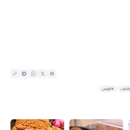
الحليب
#اللوتس