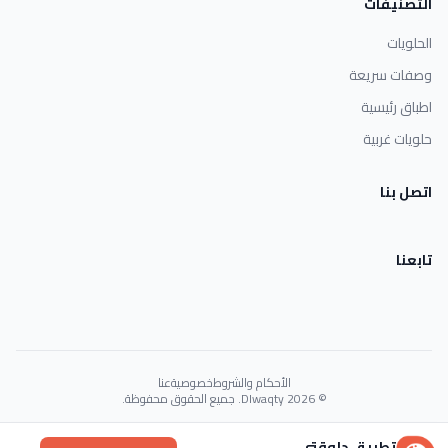
التصنيفات
الحلويات
وصفات سريعة
اطباق رئيسية
حلويات غربية
اتصل بنا
تابعنا
الأحكام والشروط
خصوصية
عنا
© 2026 Dlwaqty. جميع الحقوق محفوظة.
Powered by
GAIT
تطبيق دلوقتي