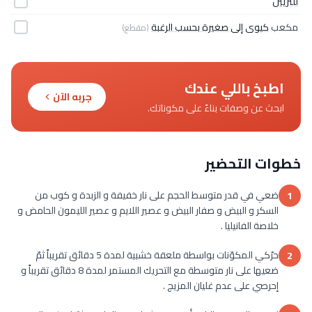
للتزيين
مكعب
كيوى إلى صغيرة بحسب الرغبة
(مقطع)
اطبخ باللي عندك
جربه الآن
ابحث عن وصفات بناءً على مكوناتك.
خطوات التحضير
ضعي في قدر متوسط الحجم على نار خفيفة و الزبدة و كوب من
1
السكر و البيض و صفار البيض و عصير اللايم و عصير الليمون الحامض و
خلاصة الفانيليا .
حرّكي المكوّنات بواسطة ملعقة خشبية لمدة 5 دقائق تقريباً ثمّ
2
ضعيها على نار متوسطة مع التحريك المستمر لمدة 8 دقائق تقريباً و
إحرصي على عدم غليان المزيج .