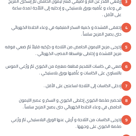
إرفعي القدر عن النار و أضيفي قشر ليمون الحامض ثمّ إسكبى المزيج
3
في وعاء و غلّفيه بورق بلاستيكي و إدخليه إلى الثلاّجة لمدة ساعة
على الأقل .
إخفقى القشدة و كمية السكر المتبقية في وعاء الخلاط الكهربائي
4
حتى يصبح المزيج سلساً .
إخرجى مزيج الليمون الحامض من الثلاجة و حرّكيه قليلاً ثمّ ضعي فوقه
5
مزيج القشدة و إخلطى بواسطة المضرب الكهربائي .
ضعي في كاسات التقديم قطعة صغيرة من الكيوي ثمّ وزّعي الموس
6
بالتساوي على الكاسات و غلّفيها بورق بلاستيكي .
إدخلى الكاسات إلى الثلاجة لساعتين على الأقل .
7
لتحضير صلصة الكيوي إخلطى الكيوي و السكر و عصير الليمون
8
الحامض في وعاء الخلاط الكهربائي حتى يصبح المزيج سلساً .
إخرجى الكاسات من الثلاجة و أزيلي عنها الورق البلاستيكي ثمّ وزّعي
9
صلصة الكيوي على وجهها .