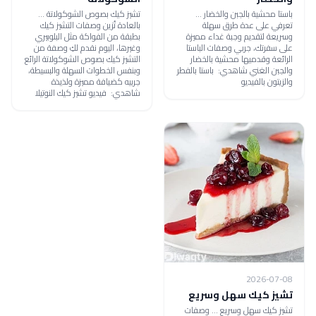
باستا محشية بالجبن والخضار ...
تشيز كيك بصوص الشوكولاتة ...
تعرفي على عدة طرق سهلة
بالعادة تُزين وصفات التشيز كيك
وسريعة لتقديم وجبة غداء مميزة
بطبقة من الفواكة مثل البلوبيري
على سفرتك، جربي وصفات الباستا
وغيرها، اليوم نقدم لكِ وصفة من
الرائعة وقدميها محشية بالخضار
التشيز كيك بصوص الشوكولاتة الرائع
والجبن الغني شاهدي: باستا بالفطر
وبنفس الخطوات السهلة والبسيطة،
والزيتون بالفيديو
جربيه كضيافة مميزة ولذيذة
شاهدي: فيديو تشيز كيك النوتيلا
2026-07-08
تشيز كيك سهل وسريع
تشيز كيك سهل وسريع ... وصفات