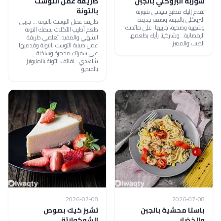
شوربة البروكلي بالجبن
طريقة عمل التوست
بالتونة
تقدم إليك مطبخ سيدتي شوربة
البروكلي بالجبنة، وصفة جديدة
طريقة عمل التوست بالتونة ... جربي
وشهية وصحية، جربيها على مائدتك
طعم أطيب الأكلات بسمك التونة
الرمضانية.. وشاركينا رأيك بطعمها
الشهي والمفيد، تعلمي طريقة
الطيب والمميز
عمل صينية التوست بالتونة وقدميها
على سفرتك محمرة وساخنة
شاهدي: لفائف التونة بالمايونيز
بالفيديو
2026-07-08
2026-07-08
باستا محشية بالجبن
تشيز كيك بصوص
والخضار
الشوكولاتة