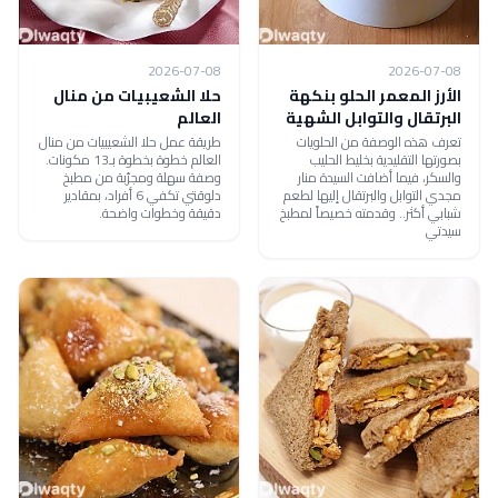
2026-07-08
2026-07-08
الأرز المعمر الحلو بنكهة
حلا الشعيبيات من منال
البرتقال والتوابل الشهية
العالم
تعرف هذه الوصفة من الحلويات
طريقة عمل حلا الشعيبيات من منال
بصورتها التقليدية بخليط الحليب
العالم خطوة بخطوة بـ13 مكونات.
والسكر، فيما أضافت السيدة منار
وصفة سهلة ومجرّبة من مطبخ
مجدي التوابل والبرتقال إليها لطعم
دلوقتي تكفي 6 أفراد، بمقادير
شبابي أكثر.. وقدمته خصيصاً لمطبخ
دقيقة وخطوات واضحة.
سيدتي