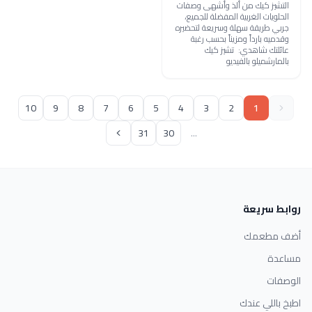
التشيز كيك من ألذ وأشهى وصفات
الحلويات الغربية المفضلة للجميع،
جربي طريقة سهلة وسريعة لتحضيره
وقدميه بارداً ومزيناً بحسب رغبة
عائلتك شاهدي: تشيز كيك
بالمارشميلو بالفيديو
10
9
8
7
6
5
4
3
2
1
31
30
...
روابط سريعة
أضف مطعمك
مساعدة
الوصفات
اطبخ باللي عندك