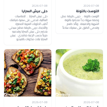
2026-07-08
2026-07-08
التوست بالتونة
حلى عيش السرايا
التوست بالتونة .. جربي طريقة عمل
حلى عيش السرايا ... للمناسبات
وصفة سهلة جداً محضرة بالتونة
العائلية، قدمي على سفرة ضيافتك
الشهية والخفيفة، وبألذ طعم
أطيب الحلويات العربية المميزة
وقدمي الطبق على سفرتك ساخناً
واللذيذة، جربي طريقة مطبخ سيدتي
بتحضير حلى عيش السرايا وقدميه
مزيناً بحسب الرغبة شاهدي: عيش
السرايا بثلاث مكونات بالفيديو
2026-07-08
2026-07-08