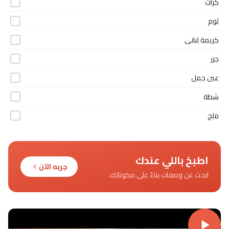
كرات
ثوم
كريمة لبانى
جزر
عين جمل
شطة
ملح
اطبخ باللي عندك
جربه الآن
ابحث عن وصفات بناءً على مكوناتك.