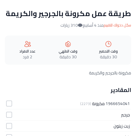
طريقة عمل مكرونة بالجرجير والكريمة
منذ 4 أسابيع
310 زيارات
سجّل دخولك للتقييم
وقت التحضير
وقت الطهي
عدد الافراد
30 دقيقة
30 دقيقة
2 فرد
مكرونة بالجرجير والكريمة
المقادير
1966654041
مكرونة
(2273)
جرجير
زيت زيتون