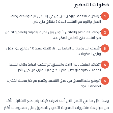
خطوات التحضير
?يُسخن 2 ملعقة كبيرة زيت زيتون في إناء على نار متوسطة، يُضاف
1
البصل والثوم مع التقليب لمدة 5 دقائق حتى يلين.
?يُضاف الطماطم والفلفل الألوان، يُتبل الخليط بالقرفة والملح والفلفل
2
مع التقليب حتى تتجانس المكونات.
?تُخفف الحرارة ويُترك الخليط على نار هادئة لمدة 10 دقائق حتى تذبل
3
وتلين المكونات.
?يُضاف المتبقي من الزيت والسجق، ثم تُخفف الحرارة ويُترك الخليط
4
لمدة 20 دقيقة أو حتى تمام النضج مع التقليب من حين لآخر.
?يوضع خليط السجق في طبق التقديم، ويُقدم مع خبز سميك ليتشرب
5
الصلصة الناتجة.
وهذا كل ما في الأمر! الآن أنت تعرف كيف يتم صنع النقانق. تأكد
من مراجعة منشورات المدونة الأخرى للحصول على معلومات أكثر