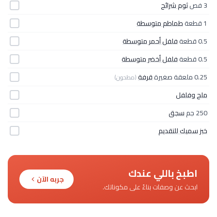
3 فص
ثوم شرائح
1 قطعة
طماطم متوسطة
0.5 قطعة
فلفل أحمر متوسطة
0.5 قطعة
فلفل أخضر متوسطة
0.25 ملعقة صغيرة
قرفة
(مطحون)
ملح وفلفل
250 جم
سجق
خبز سميك للتقديم
اطبخ باللي عندك
جربه الآن
ابحث عن وصفات بناءً على مكوناتك.