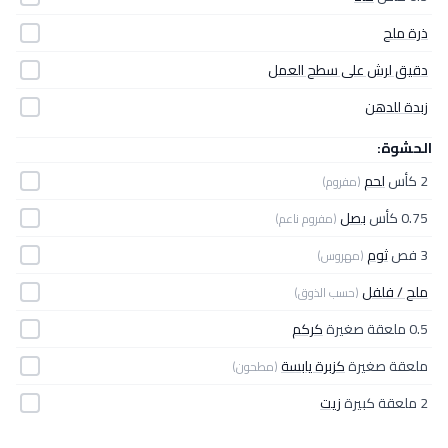
ذرة ملح
دقيق لرش على سطح العمل
زبدة للدهن
الحشوة:
2 كأس
لحم
(مفروم)
0.75 كأس
بصل
(مفروم ناعم)
3 فص
ثوم
(مهروس)
ملح / فلفل
(حسب الذوق)
0.5 ملعقة صغيرة
كركم
ملعقة صغيرة
كزبرة يابسة
(مطحون)
2 ملعقة كبيرة
زيت