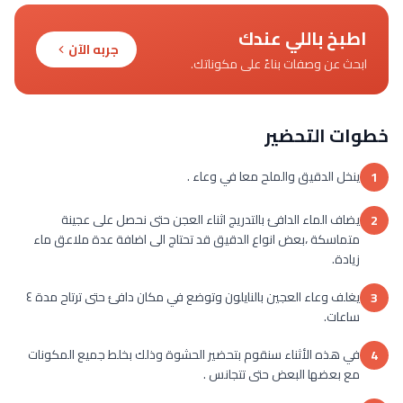
اطبخ باللي عندك
جربه الآن
ابحث عن وصفات بناءً على مكوناتك.
خطوات التحضير
ينخل الدقيق والملح معا في وعاء .
1
يضاف الماء الدافئ بالتدريج اثناء العجن حتى نحصل على عجينة
2
متماسكة ،بعض انواع الدقيق قد تحتاج الى اضافة عدة ملاعق ماء
زيادة.
يغلف وعاء العجين بالنايلون وتوضع في مكان دافئ حتى ترتاح مدة ٤
3
ساعات.
في هذه الأثناء سنقوم بتحضير الحشوة وذلك بخلط جميع المكونات
4
مع بعضها البعض حتى تتجانس .