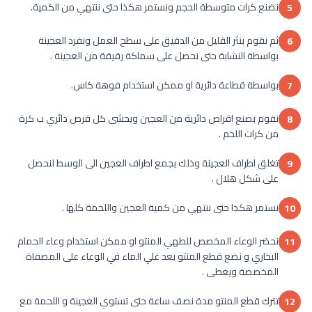
نضنع كرات متوسطة الحجم ونستمر هكذا حتى ننتهي من الكمية.
5
ثم نقوم بنثر القليل من الدقيق على سطح العمل ونفرد العجينة
6
بواسطة النشابة حتى نحصل على سماكة رقيقة من العجينة .
بواسطة قطاعة دائرية او ممكن استخدام فوهة كاس.
7
نقوم بصنع اقراص دائرية من العجين ويحشى كل قرص دائري ب كرة
8
من كرات اللحم .
تغلق اطراف العجينة وذلك بجمع اطراف العجين الى الوسط لنحصل
9
على شكل هلال .
نستمر هكذا حتى ننتهي من كمية العجين واللحمة كلها .
10
نحضر الوعاء المخصص للطهي المنتو او ممكن استخدام وعاء الحمام
11
البخاري و نضع قطع المنتو بعد غلي الماء في الوعاء على المصفاة
المخصصة ويغطى .
تترك قطع المنتو مدة نصف ساعة حتى تستوي العجينة و اللحمة مع
12