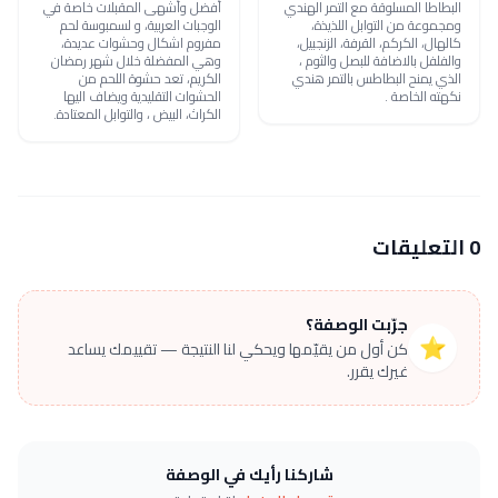
البطاطا المسلوقة مع التمر الهندي
أفضل وأشهى المقبلات خاصة في
ومجموعة من التوابل اللذيذة،
الوجبات العربية، و لسمبوسة لحم
كالهال، الكركم، القرفة، الزنجبيل،
مفروم اشكال وحشوات عديدة،
والفلفل بالاضافة للبصل والثوم ،
وهي المفضلة خلال شهر رمضان
الذي يمنح البطاطس بالتمر هندي
الكريم، تعد حشوة اللحم من
نكهته الخاصة .
الحشوات التقليدية ويضاف اليها
الكراث، البيض ، والتوابل المعتادة.
0 التعليقات
جرّبت الوصفة؟
⭐
كن أول من يقيّمها ويحكي لنا النتيجة — تقييمك يساعد
غيرك يقرر.
شاركنا رأيك في الوصفة