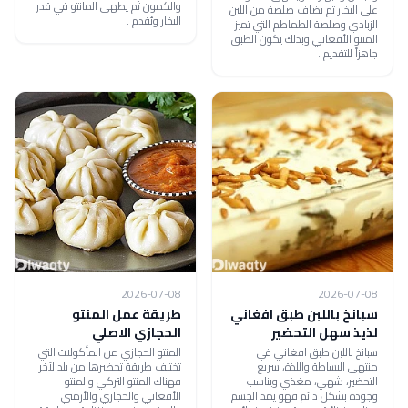
والكمون ثم يطهى المانتو في قدر
على البخار ثم يضاف صلصة من اللبن
البخار ويُقدم .
الزبادي وصلصة الطماطم التي تميز
المنتو الأفغاني وبذلك يكون الطبق
جاهزاً للتقديم .
2026-07-08
2026-07-08
سبانخ باللبن طبق افغاني
طريقة عمل المنتو
لذيذ سهل التحضير
الحجازي الاصلي
سبانخ باللبن طبق افغاني في
المنتو الحجازي من المأكولات التي
منتهى البساطة واللذة، سريع
تختلف طريقة تحضيرها من بلد لآخر
التحضير، شهي، مغذي ويناسب
فهناك المنتو التركي والمنتو
وجوده بشكل دائم فهو يمد الجسم
الأفغاني والحجازي والأرمني