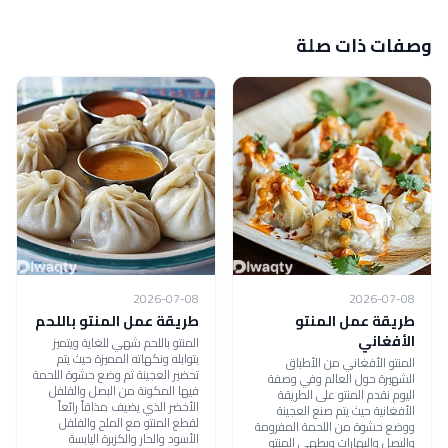
وصفات ذات صلة
2026-07-08
2026-07-08
طريقة عمل المنتو
طريقة عمل المنتو باللحم
الأفغاني
المنتو باللحم شهي للغاية ويتميز
بتوابله ونكهاته المميزة حيث يتم
المنتو الأفغاني من الأطباق
تحضير العجينة ثم وضع حشوة اللحمة
الشهيرة حول العالم وفي وصفة
فيها المكونة من البصل والفلفل
اليوم نقدم المنتو على الطريقة
الأخضر الذي يضيف مذاقاً رائعاً
الأفغانية حيث يتم صنع العجينة
لقطع المنتو مع الملح والفلفل
ووضع حشوة من اللحمة المفرومة
الأسود والحار والكزبرة اليابسة
والبصل والبهارات ويطهى المنتو