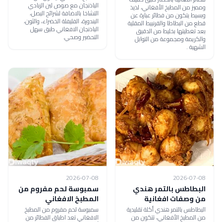
الباذنجان مع صوص لبن الزبادي
ومميز من المطبخ الأفغاني، لذيذ
التشاخا بالاضافة لشرائح البصل،
وبسيط يتكون من فطائر عبارة عن
البندورة، الفليفلة الخضراء، والثون،
قطع من البطاطا والقرنبيط المقلية
الباذنجان الافغاني طبق سهل
بعد تغطيتها بخليط من الدقيق
التحضير وصحي.
والكريمة ومجموعة من التوابل
الشهية .
2026-07-08
2026-07-08
البطاطس بالتمر هندي
سمبوسة لحم مفروم من
من وصفات افغانية
المطبخ الافغاني
البطاطس بالتمر هندي أكلة تقليدية
سمبوسة لحم مفروم من المطبخ
من المطبخ الأفغاني، تتكون من
الافغاني تعد اطباق الفطائر من