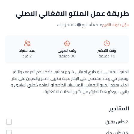
طريقة عمل المنتو الافغاني الاصلي
منذ 4 أسابيع
1802 زيارات
سجّل دخولك للتقييم
وقت التحضير
وقت الطهي
عدد الافراد
10 دقيقة
30 دقيقة
2 فرد
المنتو الافغاني هو طبق افغاني شهير يحشى عادة بلحم الخروف والبقر
،ويطبخ في وعاء مخصص على البخار بحيث يطهى اللحم والعجين على بخار
الماء. يقدم المنتو الافغاني المناسبات الخاصة او العامة كطبق اساسي و
جانبي ، ويعتبر هذا الطبق من اشهر الاكلات الافغانية .
المقادير
2 كأس
دقيق
0.5 كأس
ماء