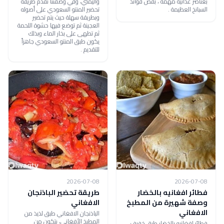
بعناصر غذائية مهمة ، بفض فوائد
واليمني، وفي وصفتنا نقدم طريقة
السبانخ العظيمة .
تحضير المنتو السعودي على أصوله
وبطريقة سهلة حيث يتم تحضير
العجينة ثم توضع فيها حشوة اللحمة
ثم تطهى على بخار الماء وبذلك
يكون طبق المنتو السعودي جاهزاً
للتقديم .
2026-07-08
2026-07-08
فطائر افغانيه بالخضار
طريقة تحضير الباذنجان
وصفة شهيرة من المطبخ
الافغاني
الافغاني
الباذنجان الافغاني طبق لذيذ من
المطبخ الأفغاني، يتكون من
فطائر افغانيه بالخضار طبق خفيف