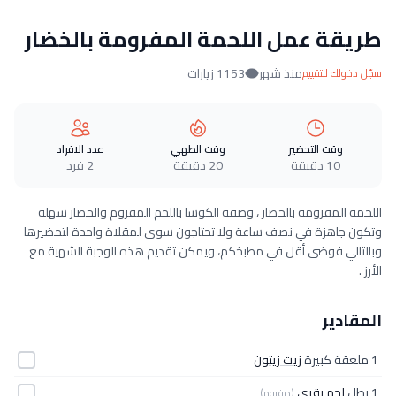
طريقة عمل اللحمة المفرومة بالخضار
منذ شهر
1153 زيارات
سجّل دخولك للتقييم
وقت التحضير
وقت الطهي
عدد الافراد
10 دقيقة
20 دقيقة
2 فرد
اللحمة المفرومة بالخضار ، وصفة الكوسا باللحم المفروم والخضار سهلة
وتكون جاهزة في نصف ساعة ولا تحتاجون سوى لمقلاة واحدة لتحضيرها
وبالتالي فوضى أقل في مطبخكم، ويمكن تقديم هذه الوجبة الشهية مع
الأرز .
المقادير
1 ملعقة كبيرة
زيت زيتون
1 رطل
لحم بقري
(مفروم)