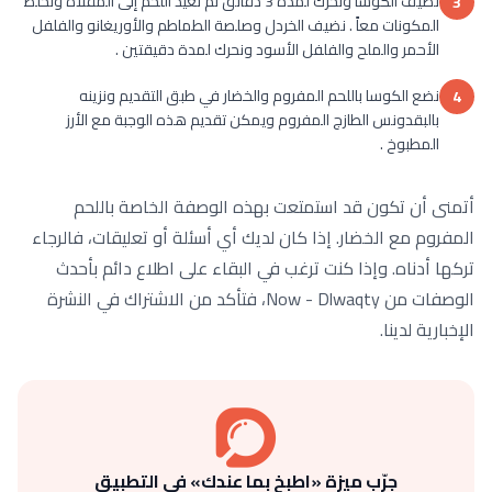
نضيف الكوسا ونحرك لمدة 3 دقائق ثم نعيد اللحم إلى المقلاة ونخلط
3
المكونات معاً . نضيف الخردل وصلصة الطماطم والأوريغانو والفلفل
الأحمر والملح والفلفل الأسود ونحرك لمدة دقيقتين .
نضع الكوسا باللحم المفروم والخضار في طبق التقديم ونزينه
4
بالبقدونس الطازج المفروم ويمكن تقديم هذه الوجبة مع الأرز
المطبوخ .
أتمنى أن تكون قد استمتعت بهذه الوصفة الخاصة باللحم
المفروم مع الخضار. إذا كان لديك أي أسئلة أو تعليقات، فالرجاء
تركها أدناه. وإذا كنت ترغب في البقاء على اطلاع دائم بأحدث
الوصفات من Now - Dlwaqty، فتأكد من الاشتراك في النشرة
الإخبارية لدينا.
جرّب ميزة «اطبخ بما عندك» في التطبيق