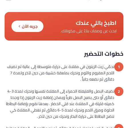
اطبخ باللي عندك
جربه الآن
ابحث عن وصفات بناءً على مكوناتك.
خطوات التحضير
نحمّي زيت الزيتون في مقلاة على حرارة متوسطة إلى عالية ثم نضيف
1
اللحم المفروم والثوم ونحرك بملعقة خشبية من حين لآخر ولمدة 7
دقائق ثم نضعه جانباً .
نضيف البصل والفليفلة الحمراء إلى المقلاة نفسها ونحرك لمدة 3-4
2
دقائق أو حتى يصبح البصل طرياً ويمكن إضافة زيت الزيتون إذا وجدنا
كميته قليلة في المقلاة عند قلي الخضار . بعدها نقوم بإضافة البطاطا
الحلوة ومرق اللحم ونحرك لمدة 5-6 دقائق ثم نغطي المقلاة كي
تنضج البطاطا على حرارة البخار ونحرك من حين لآخر .