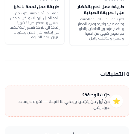
طريقة عمل لحم بالخضار
طريقة عمل لحمة بالكرز
على الطريقة الصينية
لحمة بالكرز أكلة حلبية تتكون من
اللحم المتبل بالبهارات والكرز الحامض
لحم بالخضار على الطريقة الصينية
المغلي والمحضر بطريقة شهية
وصفة صحية ولذيذة وغنية بالخضار
إضافة الى طريقة تقديم رائعة تعتمد
والطعم مزيج بين الحامض والحلو
على إضافة الخبز الابيض ومكونات
مع صوص شهي من الصويا
التزيين تابعوا الطريقة .
والعسل والكاتشب والخل .
0 التعليقات
جرّبت الوصفة؟
⭐
كن أول من يقيّمها ويحكي لنا النتيجة — تقييمك يساعد
غيرك يقرر.