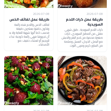
2026-07-08
2026-07-08
طريقة عمل كرات اللحم
طريقة عمل لفائف الخس
السويدية
لفائف الخس واللحم هذه رائعة
وتكون جاهزة بعشرين دقيقة
كرات اللحم السويدية ، طبق شهي
فحسب كما أنها شهية للغاية ولا بد
مقلي من المطبخ السويدي، كرات
أن تجربوها فهي رائعة كوجبة غداء
صغيرة محمرة من لحم البقر والحبش
للريجيم أو لعشاء خفيف مع
مع البصل، الخردل، العسل وصلصة
الأصدقاء .
من الساور كريم ومربى التوت.
2026-07-08
2026-07-08