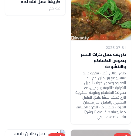
طريقة عمل فتة لحم
فتة لحم
2026-07-31
طريقة عمل كرات اللحم
بصوص الطماطم
والانشوجة
طبق إيطالي الأصل بنكهة عربية
غنية، يجمع بين حنان لحم البقر
المفروم وعمق نكهات التوابل
الشرقية كالقرفة والجنزبيل، مع
حموضة الطماطم وملوحة الأنشوجة
التي تضيف عمقًا غامرًا. الفلفل
المشوي والفلفل الحار يعطيان
الصوص طبقات من النكهة المتتالية،
مما يجعله طبقًا متوازنًا وشهيًّا
يناسب العشاء الراقي