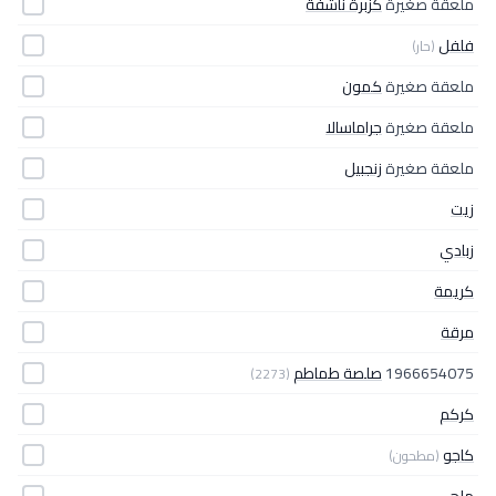
ملعقة صغيرة
كزبرة ناشفة
فلفل
(حار)
ملعقة صغيرة
كمون
ملعقة صغيرة
جراماسالا
ملعقة صغيرة
زنجبيل
زيت
زبادي
كريمة
مرقة
1966654075
صلصة طماطم
(2273)
كركم
كاجو
(مطحون)