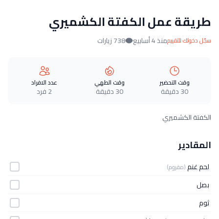
طريقة عمل الكفتة الكشميري
منذ 4 أسابيع
738 زيارات
سجّل دخولك للتقييم
وقت التحضير
وقت الطهي
عدد الافراد
30 دقيقة
30 دقيقة
2 فرد
الكفتة الكشميري
المقادير
لحم غنم
(مفروم)
بصل
ثوم