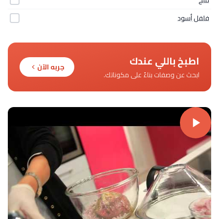
ملح
فلفل أسود
اطبخ باللي عندك
جربه الآن
ابحث عن وصفات بناءً على مكوناتك.