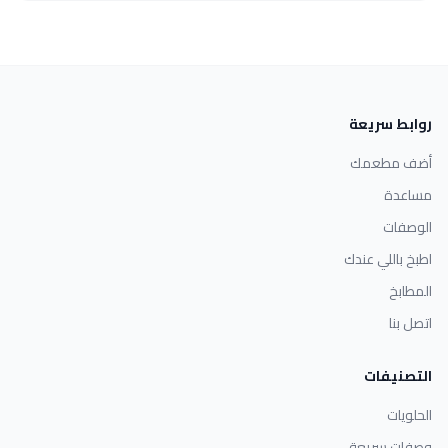
روابط سريعة
أضف مطعمك
مساعدة
الوصفات
اطبخ باللي عندك
المطابخ
اتصل بنا
التصنيفات
الحلويات
وصفات سريعة