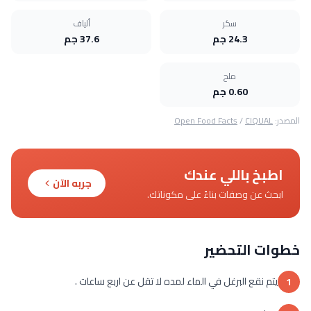
سكر
ألياف
24.3 جم
37.6 جم
ملح
0.60 جم
المصدر:
CIQUAL
/
Open Food Facts
اطبخ باللي عندك
جربه الآن
ابحث عن وصفات بناءً على مكوناتك.
خطوات التحضير
يتم نقع البرغل في الماء لمده لا تقل عن اربع ساعات .
1