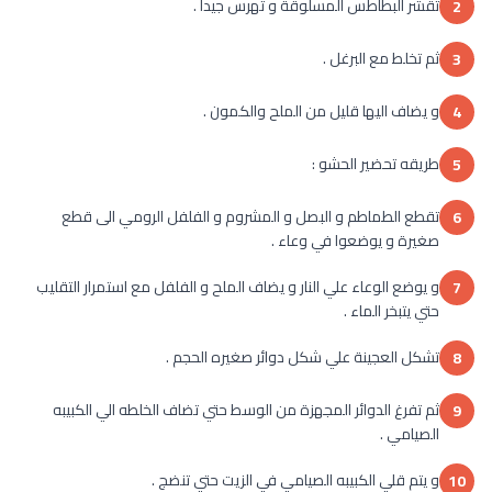
تقشر البطاطس المسلوقة و تهرس جيدا .
2
ثم تخلط مع البرغل .
3
و يضاف اليها قليل من الملح والكمون .
4
طريقه تحضير الحشو :
5
تقطع الطماطم و البصل و المشروم و الفلفل الرومي الى قطع
6
صغيرة و يوضعوا في وعاء .
و يوضع الوعاء علي النار و يضاف الملح و الفلفل مع استمرار التقليب
7
حتي يتبخر الماء .
تشكل العجينة علي شكل دوائر صغيره الحجم .
8
ثم تفرغ الدوائر المجهزة من الوسط حتي تضاف الخلطه الي الكبيبه
9
الصيامي .
و يتم قلي الكبيبه الصيامي في الزيت حتي تنضج .
10