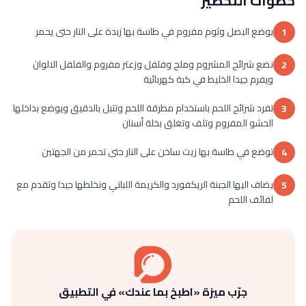
خطوات التحضير
يوضع البصل وثوم مفروم في طاسة بها زبدة على النار حتى يحمر
1
نضع شرائح المشروم وملح وفلفل وزعتر مفروم والفلفل الالوان
2
ويفرم جيدا الخليط في كبة كهربائية
تفرد شرائح اللحم باستخدام مطرقة اللحم وتتبل بالدقيق ويوضع بداخلها
3
الحشو المفروم وتلف وتغلق بخلة أسنان
توضع في طاسة بها زيت ساخن على النار حتى تحمر من الجهتين
4
يضاف اليها الجبنة الريكفورد والكريمة اللباني ونخلطها جيدا وتقدم مع
5
لفائف اللحم
جرّب ميزة «اطبخ بما عندك» في التطبيق