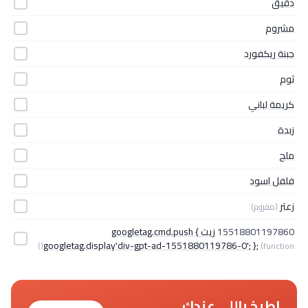
دقيق
مشروم
جبنة ريكفورد
ثوم
كريمة لباني
زبدة
ملح
فلفل اسود
زعتر
(مفروم)
15518801197860
زيت googletag.cmd.push {
googletag.display'div-gpt-ad-1551880119786-0'; };
(function()
اطبخ باللي عندك