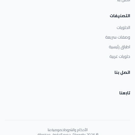
التصنيفات
الحلويات
وصفات سريعة
اطباق رئيسية
حلويات غربية
اتصل بنا
تابعنا
الأحكام والشروط
خصوصية
عنا
© 2026 Dlwaqty. جميع الحقوق محفوظة.