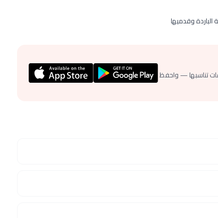
الباردة وقدميها
ات تناسبها — واحفظ