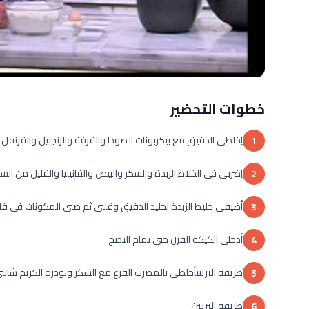
خطوات التحضير
إخلطى الدقيق مع بيكربونات الصودا والقرفة والزنجبيل والقرنفل
1
إضربى فى الخلاط الزبدة والسكر والبيض والفانيليا والقليل من الس
2
أضيفى خليط الزبدة لخليد الدقيق وقلبى ثم صبى المكونات فى 
3
أدخلى الكيكة الفرن حتى تمام النضج
4
طريقة التزيينأخلطى بالمضرب القرع مع السكر وبودرة الكريم شانت
5
طريقة التزيين
6