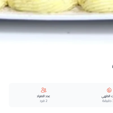
 الطهي
عدد الافراد
ة
2 فرد