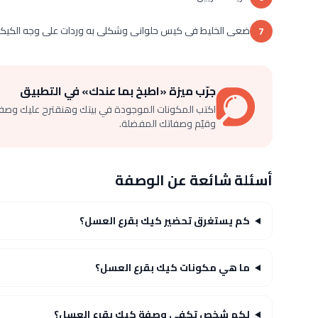
ضعى الخليط فى كيس حلوانى وشكلى به وردات على وجه الكيكة 
7
جرّب ميزة «اطبخ بما عندك» في التطبيق
اكتب المكونات الموجودة في بيتك وهنقترح عليك وصف
وقيّم وصفاتك المفضلة.
أسئلة شائعة عن الوصفة
كم يستغرق تحضير كيك بقرع العسل؟
ما هي مكونات كيك بقرع العسل؟
لكم شخص تكفي وصفة كيك بقرع العسل؟