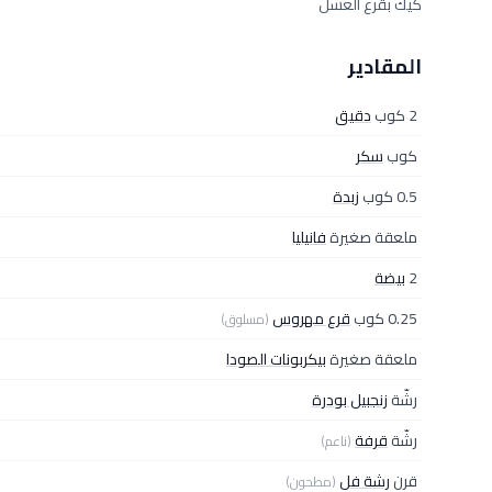
كيك بقرع العسل
المقادير
2 كوب
دقيق
كوب
سكر
0.5 كوب
زبدة
ملعقة صغيرة
فانيليا
2
بيضة
0.25 كوب
قرع مهروس
(مسلوق)
ملعقة صغيرة
بيكربونات الصودا
رشّة
زنجبيل بودرة
رشّة
قرفة
(ناعم)
قرن
رشة فل
(مطحون)