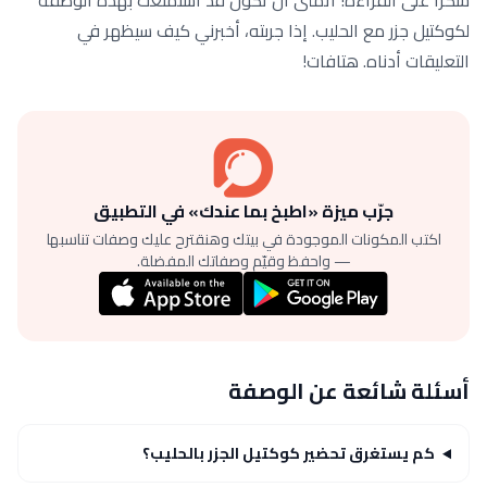
شكرًا على القراءة! أتمنى أن تكون قد استمتعت بهذه الوصفة
لكوكتيل جزر مع الحليب. إذا جربته، أخبرني كيف سيظهر في
التعليقات أدناه. هتافات!
جرّب ميزة «اطبخ بما عندك» في التطبيق
اكتب المكونات الموجودة في بيتك وهنقترح عليك وصفات تناسبها
— واحفظ وقيّم وصفاتك المفضلة.
أسئلة شائعة عن الوصفة
كم يستغرق تحضير كوكتيل الجزر بالحليب؟