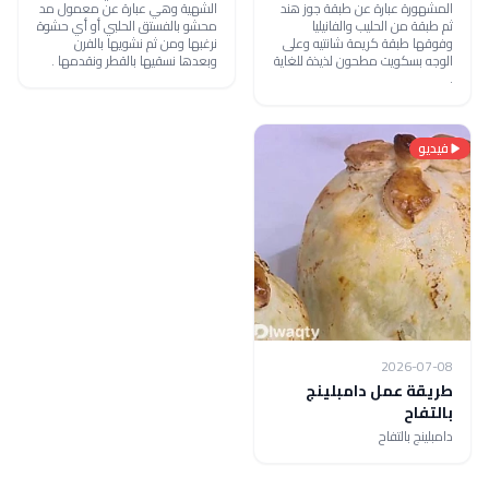
المشهورة عبارة عن طبقة جوز هند
الشهية وهي عبارة عن معمول مد
ثم طبقة من الحليب والفانيليا
محشو بالفستق الحلبي أو أي حشوة
وفوقها طبقة كريمة شانتيه وعلى
نرغبها ومن ثم نشويها بالفرن
الوجه بسكويت مطحون لذيذة للغاية
وبعدها نسقيها بالقطر ونقدمها .
.
فيديو
2026-07-08
طريقة عمل دامبلينج
بالتفاح​
دامبلينج بالتفاح​