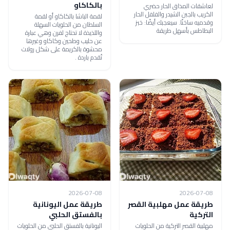
بالكاكاو
لعاشقات المذاق الحار حضري
الكريب بالجبن الشيدر والفلفل الحار
لقمة الباشا بالكاكاو أو لقمة
وقدميه ساخنًا. سيعجبك أيضًا: خبز
السلطان من الحلويات السهلة
البطاطس بأسهل طريقة
واللذيذة لا تحتاج لفرن وهي عبارة
عن حليب وطحين وكاكاو وغيرها
محشوة بالكريمة على شكل رولات
تُقدم باردة .
2026-07-08
2026-07-08
طريقة عمل مهلبية القصر
طريقة عمل اليونانية
التركية
بالفستق الحلبي
مهلبية القصر التركية من الحلويات
اليونانية بالفستق الحلبي من الحلويات