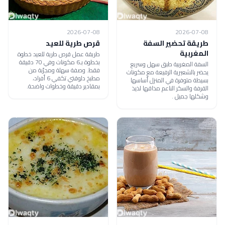
2026-07-08
2026-07-08
طريقة تحضير السفة
قرص طرية للعيد
المغربية
طريقة عمل قرص طرية للعيد خطوة
بخطوة بـ6 مكونات وفي 70 دقيقة
السفة المغربية طبق سهل وسريع
فقط. وصفة سهلة ومجرّبة من
يحضر بالشعيرية الرفيعة مع مكونات
مطبخ دلوقتي تكفي 6 أفراد،
بسيطة متوفرة في المنزل أساسها
بمقادير دقيقة وخطوات واضحة.
القرفة والسكر الناعم مذاقها لذيذ
وشكلها جميل .