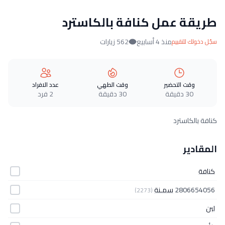
طريقة عمل كنافة بالكاسترد
منذ 4 أسابيع
562 زيارات
سجّل دخولك للتقييم
وقت التحضير
وقت الطهي
عدد الافراد
30 دقيقة
30 دقيقة
2 فرد
كنافة بالكاسترد
المقادير
كنافة
2806654056
سمـنة
(2273)
لبن