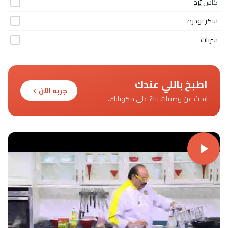
كأس
ترد
سكر بودره
شربات
اطبخ باللي عندك
جربه الآن
ابحث عن وصفات بناءً على مكوناتك.