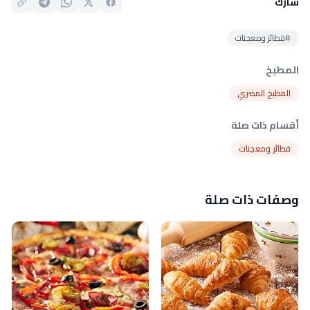
شارك
#فطائر ومعجنات
المطبخ
المطبخ المصري
أقسام ذات صلة
فطائر ومعجنات
وصفات ذات صلة