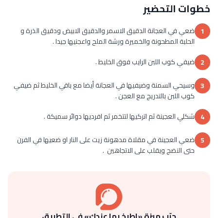
خطوات التحضير
ضعي في العجانة الدقيق الاسمر والدقيق الابيض ودقيق الذرة و
1
الحلبة المطحونة والخميرة ورشة الملح واعجنيها جيدا .
ضيفي كوب اللبن الرايب فوق الخليط .
2
وسيحي السمنة وضيفيها في العجانة أيضا مع باقي الخليط ثم ضيفي
3
كوب اللبن بالتدريج مع العجن .
شكلي العجينة ثم اتركيها لتتخمر ثم افرديها دوائر سميكة .
4
ضعي العجينة في مقلاة مدهونة زيت على النار او ضعيها في الفرن
5
حتى النضج ويقلب على الاتجاهين .
جرّب ميزة «اطبخ بما عندك» في التطبيق