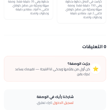
كراست في المنزل خطوة بخطوة
بخطوة وفي 35 دقيقة فقط. وصفة
وفي 150 دقيقة فقط. وصفة
سهلة ومجرّبة من مطبخ دلوقتي
سهلة ومجرّبة من مطبخ دلوقتي
تكفي 4 أفراد، بمقادير دقيقة
تكفي 2 فرد، بمقادير دقيقة
وخطوات واضحة.
وخطوات واضحة.
0 التعليقات
جرّبت الوصفة؟
⭐
كن أول من يقيّمها ويحكي لنا النتيجة — تقييمك يساعد
غيرك يقرر.
شاركنا رأيك في الوصفة
تسجيل الدخول
لترك تعليق.