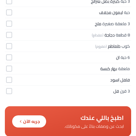
3 حبة
كبيرة بصل شرائح
حبة
ليمون مجفف
3 ملعقة صغيرة
ملح
8 قطعة
دجاجة
(مقطع)
كوب
طماطم
(مفروم)
6 حبة
ان
ملعقة
بهار كبسة
فلفل اسود
3 قرن
فل
اطبخ باللي عندك
جربه الآن
ابحث عن وصفات بناءً على مكوناتك.