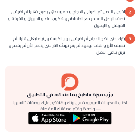
اخرجى البصل ثم اضيفى الدجاج و حمريه حتى يصبح ذهبيا ثم اضيفى
2
نصف البصل المحمر مع الطماطم و 4 كوب ماء و الحبهان و القرفة و
القرنفل و الليمون
يترك حتى نضج الدجاج ثم اضيفى بهار الكبسة و يترك ليغلى قليلا ثم
3
نضيف الأرز و نقلب بهدوء ثم يتم تهدئة النار حتى ينضج الأرز ثم يقدم و
يزين بباقى البصل
جرّب ميزة «اطبخ بما عندك» في التطبيق
اكتب المكونات الموجودة في بيتك وهنقترح عليك وصفات تناسبها
— واحفظ وقيّم وصفاتك المفضلة.