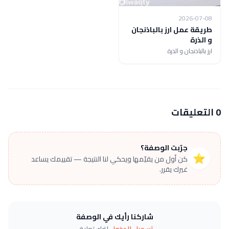
2026-07-08
طريقة عمل ارز بالباذنجان
و الذرة
ارز بالباذنجان و الذرة
0 التعليقات
جرّبت الوصفة؟
⭐
كن أول من يقيّمها ويحكي لنا النتيجة — تقييمك يساعد
غيرك يقرر.
شاركنا رأيك في الوصفة
تسجيل الدخول
لترك تعليق.