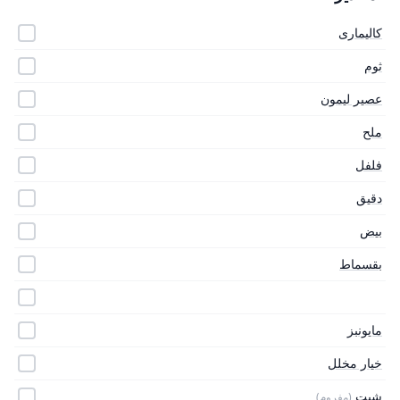
كاليمارى
ثوم
عصير ليمون
ملح
فلفل
دقيق
بيض
بقسماط
مايونبز
خيار مخلل
شبت
(مفروم)