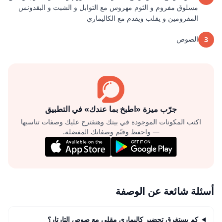
مسلوق مفروم و الثوم مهروس مع التوابل و الشبت و البقدونس
المفرومين و يقلب ويقدم مع الكاليماري
الصوص
3
جرّب ميزة «اطبخ بما عندك» في التطبيق
اكتب المكونات الموجودة في بيتك وهنقترح عليك وصفات تناسبها
— واحفظ وقيّم وصفاتك المفضلة.
أسئلة شائعة عن الوصفة
كم يستغرق تحضير كاليمارى مقلى مع صوص التارتار؟