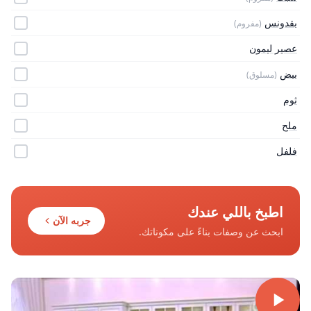
بقدونس
(مفروم)
عصير ليمون
بيض
(مسلوق)
ثوم
ملح
فلفل
اطبخ باللي عندك
جربه الآن
ابحث عن وصفات بناءً على مكوناتك.