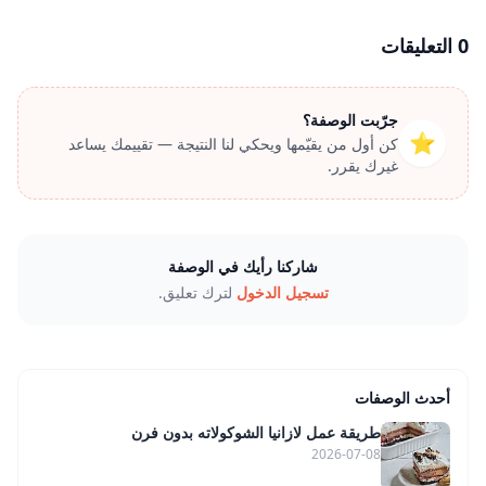
0 التعليقات
جرّبت الوصفة؟
⭐
كن أول من يقيّمها ويحكي لنا النتيجة — تقييمك يساعد
غيرك يقرر.
شاركنا رأيك في الوصفة
تسجيل الدخول
لترك تعليق.
أحدث الوصفات
طريقة عمل لازانيا الشوكولاته بدون فرن
2026-07-08