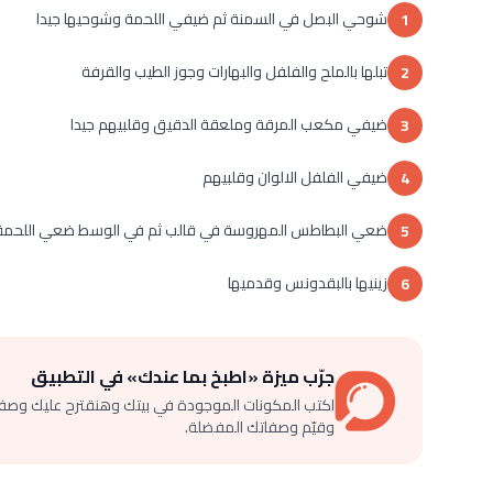
شوحي البصل في السمنة ثم ضيفي اللحمة وشوحيها جيدا
1
تبلها بالملح والفلفل والبهارات وجوز الطيب والقرفة
2
ضيفي مكعب المرقة وملعقة الدقيق وقلبيهم جيدا
3
ضيفي الفلفل الالوان وقلبيهم
4
ضعي البطاطس المهروسة في قالب ثم في الوسط ضعي اللحمة
5
زينيها بالبقدونس وقدميها
6
جرّب ميزة «اطبخ بما عندك» في التطبيق
اكتب المكونات الموجودة في بيتك وهنقترح عليك وصف
وقيّم وصفاتك المفضلة.