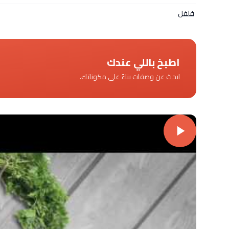
فلفل
اطبخ باللي عندك
ابحث عن وصفات بناءً على مكوناتك.