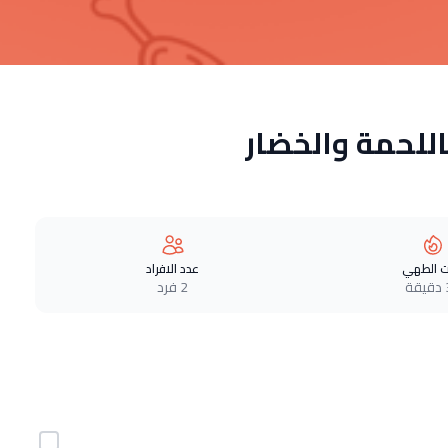
للحمة والخضار
 الطهي
عدد الافراد
ة
2 فرد