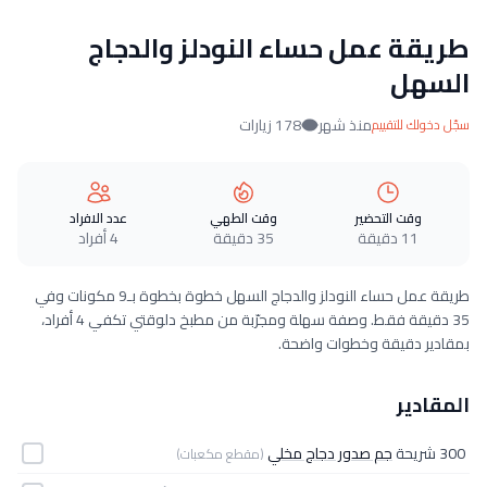
طريقة عمل حساء النودلز والدجاج
السهل
منذ شهر
178 زيارات
سجّل دخولك للتقييم
وقت التحضير
وقت الطهي
عدد الافراد
11 دقيقة
35 دقيقة
4 أفراد
طريقة عمل حساء النودلز والدجاج السهل خطوة بخطوة بـ9 مكونات وفي
35 دقيقة فقط. وصفة سهلة ومجرّبة من مطبخ دلوقتي تكفي 4 أفراد،
بمقادير دقيقة وخطوات واضحة.
المقادير
300 شريحة
جم صدور دجاج مخلي
(مقطع مكعبات)