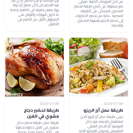
نوع الوصفة أو نوع المطبخ الذي يتم
من أجل العزومات الكبيرة ،تعرفي
فيه التحضير لان لكل مطبخ أو دولة
مع شملولة على أسرع طريقة لتحضير
بهار معين يميزها في الطعم، وعادة
المحشي المشكل على الطريقة
ما تكون البهارات والتوابل هي
المصرية ، بداية من تحضير الخضروات
المسؤول الأول عن الطعم في
إلى تحضير الحشو وتسوية المحشي
الأطباق
وتقديمه
2026-07-08
2026-07-08
طريقة عمل أرز الريزو
طريقة تحضير دجاج
مشوي في الفرن
جربي طريقة عمل أرز الريزو الذي
تستطيعين تقديمه مع دجاج
طريقة عمل طريقة تحضير دجاج
البروستيد أو الدجاج المقلي
مشوي في الفرن خطوة بخطوة
المقرمش وصوص الباربكيو اللذيذ.
وفي 100 دقيقة فقط. وصفة