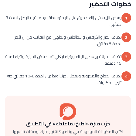
خطوات التحضير
يسخن الزيت في إناء عميق على نار متوسطة ويحمر فيه البصل لمدة 3
1
دقائق.
يضاف الجزر والكرفس والبطاطس ويطهى مع التقليب من آن لأخر
2
لمدة 5 دقائق.
تضاف المرقة ويغطى الإناء ويترك ليغلي ثم نخفض الحرارة وتترك لمدة
3
15 دقيقة.
يضاف الدجاج والمكرونة وتغطي جزئيا ويطهى لمدة 8-10 دقائق حتى
4
تلين المكرونة.
جرّب ميزة «اطبخ بما عندك» في التطبيق
اكتب المكونات الموجودة في بيتك وهنقترح عليك وصفات تناسبها