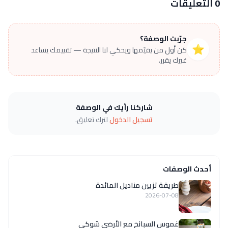
0 التعليقات
جرّبت الوصفة؟
⭐
كن أول من يقيّمها ويحكي لنا النتيجة — تقييمك يساعد
غيرك يقرر.
شاركنا رأيك في الوصفة
تسجيل الدخول
لترك تعليق.
أحدث الوصفات
طريقة تزيين مناديل المائدة
2026-07-08
غموس السبانخ مع الأرضي شوكي