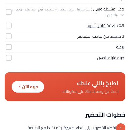
خضار مشكلة وهي
( حبة كوسا ، جزرة ، بصلة ، 4 فصوص ثوم ، حبة فلفل رومي ،
فطر ،باذنجان )
0.5 ملعقة
فلفل أسود
2 ملعقة
من صلصة الطماطم
بيضة
جبنة قابلة للدهن
اطبخ باللي عندك
جربه الآن
ابحث عن وصفات بناءً على مكوناتك.
خطوات التحضير
تقطع الخضروات إلى قطع صغيرة وثم تخلط مع الصلصة
1