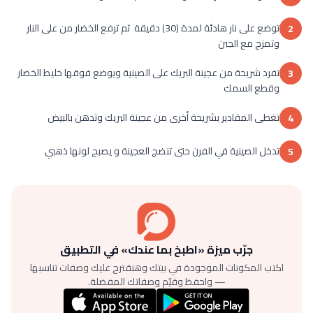
توضع على نار هادئة لمدة (30) دقيقة ثم ترفع الخضار من على النار
2
وتمزج مع الجبن
تفرد شريحة من عجينة البريك على الصينية ويوضع فوقها خليط الخضار
3
وقطع السمك
تغطى المقادير بشريحة أخرى من عجينة البريك وتدهن بالبيض
4
تدخل الصينية في الفرن حتى تنضج العجينة و يصبح لونها ذهبي
5
جرّب ميزة «اطبخ بما عندك» في التطبيق
اكتب المكونات الموجودة في بيتك وهنقترح عليك وصفات تناسبها
— واحفظ وقيّم وصفاتك المفضلة.