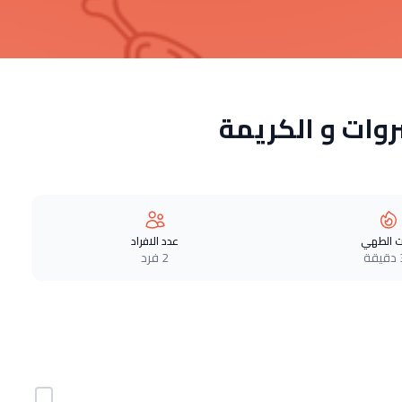
وات و الكريمة
 الطهي
عدد الافراد
ة
2 فرد