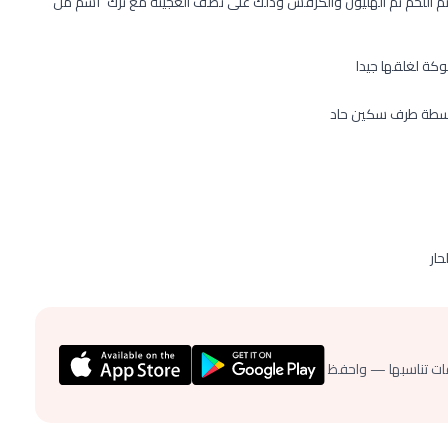
تفرد العجينة ٢/١ سم ويفرد البصل المكرمل ثم الطماطم مشرحة ثم اللحم ثم الهليون والكرفس وذلك على نصف العجينة مع ترك ٢سم من
ة لغلقها جيدا
اسطة طرف سكين حاد
ار
ات تناسبها — واحفظ