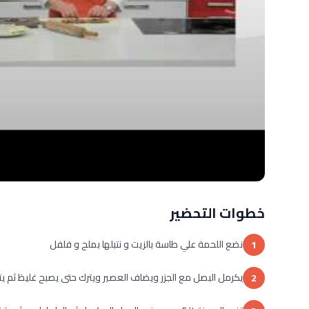
خطوات التحضير
نضع اللحمة علي طاسة بالزيت و نتبلها بملح و فلفل
1
يكرمل البصل مع الجزر ويضاف العصير ويترك حتى يصبح غليظ ثم ي
2