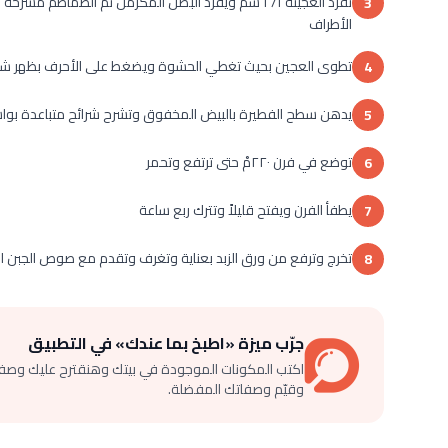
3
الأطراف
تطوى العجين بحيث تغطي الحشوة ويضغط على الأحرف بظهر شوك
4
يدهن سطح الفطيرة بالبيض المخفوق وتشرح شرائح متباعدة بو
5
توضع في فرن ٢٢٠مْ حتى ترتفع وتحمر
6
يطفأ الفرن ويفتح قليلاً وتترك ربع ساعة
7
تخرج وترفع من ورق الزبد بعناية وتغرف وتقدم مع صوص الجبن الح
8
جرّب ميزة «اطبخ بما عندك» في التطبيق
اكتب المكونات الموجودة في بيتك وهنقترح عليك وصف
وقيّم وصفاتك المفضلة.