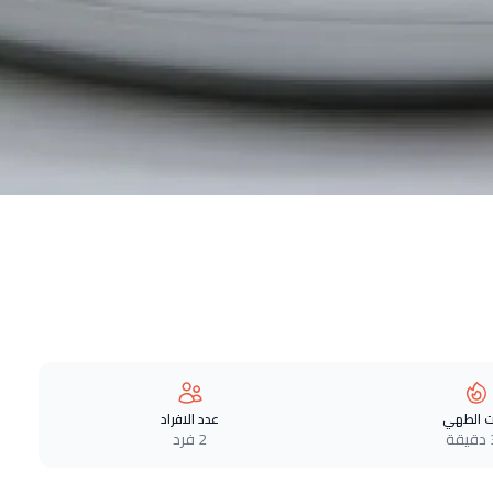
 الطهي
عدد الافراد
ة
2 فرد