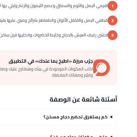
افرمي البصل والثوم والسماق وعصير الليمون والزعتر وتبلي بها ا
1
قطعي البصل والفلفل الألوان والطماطم شرائح وصبي عليها بقية ت
2
احشي رغيف العيش بالدجاج وخليط الخضروات وادخليها فرن ساخن 
3
جرّب ميزة «اطبخ بما عندك» في التطبيق
اكتب المكونات الموجودة في بيتك وهنقترح عليك وصف
وقيّم وصفاتك المفضلة.
أسئلة شائعة عن الوصفة
كم يستغرق تحضير دجاج مسخن؟
ما هي مكونات دجاج مسخن؟