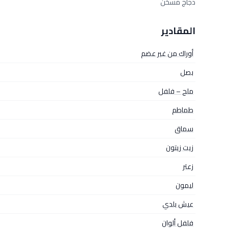
دجاج مسخن
المقادير
أوراك من غير عضم
بصل
ملح – فلفل
طماطم
سماق
زيت زيتون
زعتر
ليمون
عيش بلدي
فلفل ألوان