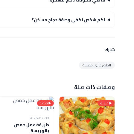
لكم شخص تكفي وصفة دجاج مسخن؟
شارك
#طبق جانبى مقبلات
وصفات ذات صلة
فيديو
فيديو
2026-07-08
طريقة عمل حمص
بالهريسة