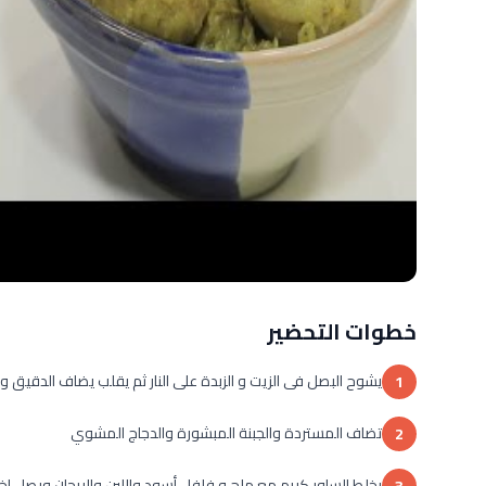
خطوات التحضير
يشوح البصل فى الزيت و الزبدة على النار ثم يقلب يضاف الدقيق و
1
تضاف المستردة والجبنة المبشورة والدجاج المشوي
2
يخلط الساور كريم مع ملح و فلفل أسود واللبن والريحان وبصل اخ
3