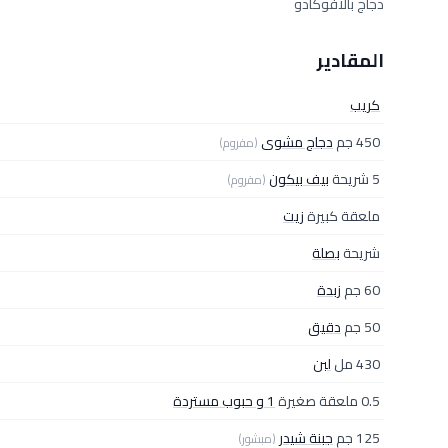
دجاج بالأفوكادو
المقادير
كريب
450 جم
دجاج مشوى
(مفروم)
5 شريحة
بيف بيكون
(مفروم)
ملعقة كبيرة
زيت
شريحة
بصلة
60 جم
زبدة
50 جم
دقيق
430 مل
لبن
0.5 ملعقة صغيرة
1 و حبوب مستردة
125 جم
جبنة شيدر
(مبشور)