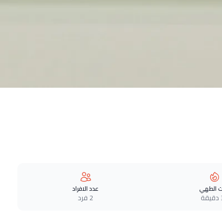
 الطهي
عدد الافراد
ة
2 فرد