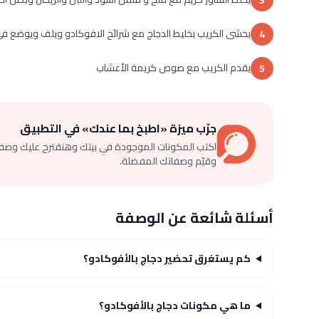
يحشى الكريب بخليط الدجاج مع شرائح الافوكادو ويلف ويوضع ف
4
يقدم الكريب مع صوص كريمة الأعشاب
5
جرّب ميزة «اطبخ بما عندك» في التطبيق
اكتب المكونات الموجودة في بيتك وهنقترح عليك وصف
وقيّم وصفاتك المفضلة.
أسئلة شائعة عن الوصفة
كم يستغرق تحضير دجاج بالأفوكادو؟
ما هي مكونات دجاج بالأفوكادو؟