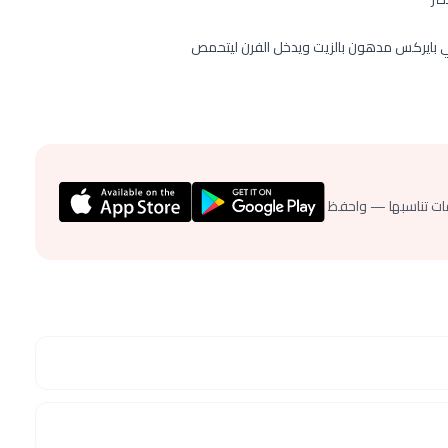
ي بايركس مدهون بالزيت ويدخل الفرن ليتحمص
ات تناسبها — واحفظ