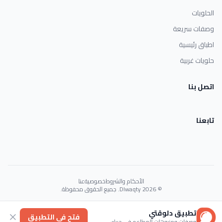
الحلويات
وصفات سريعة
اطباق رئيسية
حلويات غربية
اتصل بنا
تابعنا
الأحكام والشروط
خصوصية
عنا
© 2026 Dlwaqty. جميع الحقوق محفوظة.
Powered by
GAIT
تطبيق دلوقتي
فتح في التطبيق
وصفات ومنيوهات المطاعم في جيبك