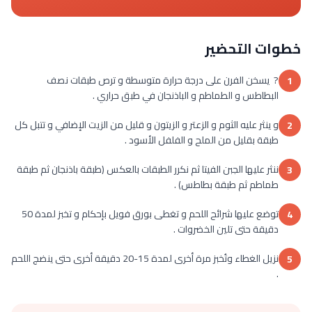
خطوات التحضير
? يسخن الفرن على درجة حرارة متوسطة و ترص طبقات نصف
1
البطاطس و الطماطم و الباذنجان في طبق حراري .
و ينثر عليه الثوم و الزعتر و الزيتون و قليل من الزيت الإضافي و تتبل كل
2
طبقة بقليل من الملح و الفلفل الأسود .
ننثر عليها الجبن الفيتا ثم نكرر الطبقات بالعكس (طبقة باذنجان ثم طبقة
3
طماطم ثم طبقة بطاطس) .
توضع عليها شرائح اللحم و تغطى بورق فويل بإحكام و تخبز لمدة 50
4
دقيقة حتى تلين الخضروات .
نزيل الغطاء وتُخبز مرة أخرى لمدة 15-20 دقيقة أخرى حتى ينضج اللحم
5
.