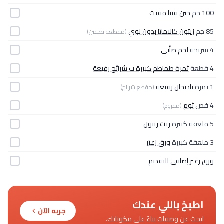
100 جم
جبن فيتا مفتت
85 جم
زيتون كالاماتا بدون نوي
(مقطعة نصفين)
4 شريحة
لحم ضأني
4 قطعة
ثمرة طماطم كبيرة ت شرائح رفيعة
1 ثمرة
باذنجان رفيعة
(مقطع شرائح)
4 فص
ثوم
(مفروم)
5 ملعقة كبيرة
زيت زيتون
3 ملعقة كبيرة
ورق زعتر
ورق زعتر إضافي للتقديم
اطبخ باللي عندك
جربه الآن
ابحث عن وصفات بناءً على مكوناتك.