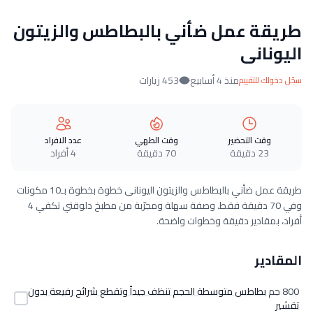
طريقة عمل ضأني بالبطاطس والزيتون
اليونانى
منذ 4 أسابيع
453 زيارات
سجّل دخولك للتقييم
وقت التحضير
وقت الطهي
عدد الافراد
23 دقيقة
70 دقيقة
4 أفراد
طريقة عمل ضأني بالبطاطس والزيتون اليونانى خطوة بخطوة بـ10 مكونات
وفي 70 دقيقة فقط. وصفة سهلة ومجرّبة من مطبخ دلوقتي تكفي 4
أفراد، بمقادير دقيقة وخطوات واضحة.
المقادير
800 جم
بطاطس متوسطة الحجم تنظف جيداً وتقطع شرائح رفيعة بدون
تقشير