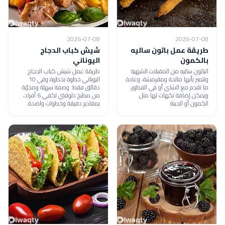
2026-07-08
2026-07-08
طريقة عمل باتون ساليه
شيش كباب الدجاج
بالكمون
اليوناني
الباتون ساليه من المقبلات الشهية
طريقة عمل شيش كباب الدجاج
وتتميز بأنها مالحة ومقرمشة، وعادة
اليوناني خطوة بخطوة وفي 10
ما تقدم مع الشاي أو في الفطور،
دقائق فقط. وصفة سهلة ومجرّبة
ويمكن إضافة نكهات لها مثل
من مطبخ دلوقتي تكفي 6 أفراد،
الكمون أو الجبنة
بمقادير دقيقة وخطوات واضحة.