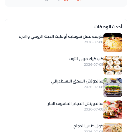
أحدث الوصفات
طريقة عمل سوفليه أومليت الديك الرومي والذرة
2026-07-08
كب كيك مربى التوت
2026-07-08
ساندوتش السجق الاسكندراني
2026-07-08
ساندويتش الدجاج الملفوف الحار
2026-07-08
كول كتس الدجاج
2026-07-08