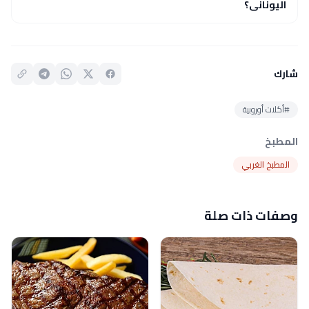
اليونانى؟
شارك
#أكلات أوروبية
المطبخ
المطبخ الغربي
وصفات ذات صلة