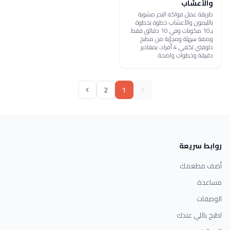
والأعشاب
طريقة عمل فواكه البحر مشوية
بالليمون والأعشاب خطوة بخطوة
بـ10 مكونات وفي 10 دقائق فقط.
وصفة سهلة ومجرّبة من مطبخ
دلوقتي تكفي 4 أفراد، بمقادير
دقيقة وخطوات واضحة.
2
1
روابط سريعة
أضف مطعمك
مساعدة
الوصفات
اطبخ باللي عندك