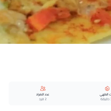
 الطهي
عدد الافراد
ة
2 فرد