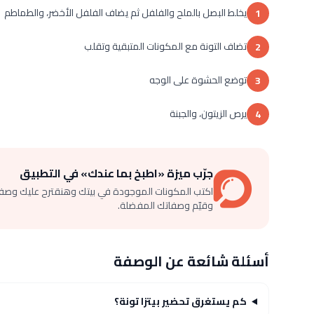
يخلط البصل بالملح والفلفل ثم يضاف الفلفل الأخضر، والطماطم
1
تضاف التونة مع المكونات المتبقية وتقلب
2
توضع الحشوة على الوجه
3
يرص الزيتون، والجبنة
4
جرّب ميزة «اطبخ بما عندك» في التطبيق
اكتب المكونات الموجودة في بيتك وهنقترح عليك وصف
وقيّم وصفاتك المفضلة.
أسئلة شائعة عن الوصفة
كم يستغرق تحضير بيتزا تونة؟