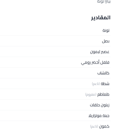
بيتزا تونة
المقادير
تونة
بصل
عصير ليمون
فلفل أخضر رومي
كاتشاب
شطة
(ناعم)
طماطم
(مفروم)
زيتون حلقات
جبنة موتزاريلا
كمون
(ناعم)