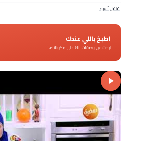
فلفل أسود
اطبخ باللي عندك
ابحث عن وصفات بناءً على مكوناتك.