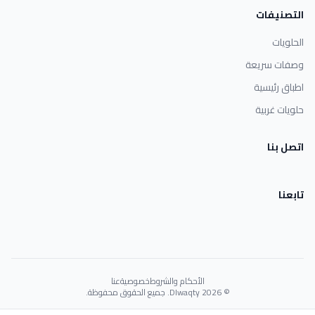
التصنيفات
الحلويات
وصفات سريعة
اطباق رئيسية
حلويات غربية
اتصل بنا
تابعنا
الأحكام والشروط
خصوصية
عنا
© 2026 Dlwaqty. جميع الحقوق محفوظة.
Powered by
GAIT