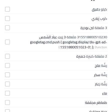
كيلو
دقيق
كوب
زبادي
3 ملعقة
لبن بودرة
315518800510230 ملعقة
3 زيت عباد الشمس
googletag.cmd.push { googletag.display'div-gpt-ad-
1551880051023-0'; };
(function()
2 ملعقة كبيرة
خميرة
رشّة
ملح
رشّة
سكر
رشّة
زعتر
ماء
طماطم مجففة
جبنة موتزاريلا