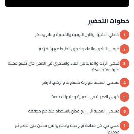
خطوات التحضير
اخلطي الدقيق واللبن البودرة والخميرة وملح وسكر
1
ضيفي الزبادي والماء واعجني الخليط مع رشة زعتر
2
ضيفي الزيت والمزيد من الماء واستمري في العجن حتى تصبح عجينة
3
طرية ومتماسكة
قسمي العجينة كويرات متساوية واتركيها لترتاح
4
افردي العجينة في الصينية وعليها الصلصة
5
قسمي العجينة الى اربع قطع باستخدام طماطم مجففة
6
ضعي في كل قطعة نوع جبنة وادخليها فرن ساخن حتى تنضج ثم
7
قدميها