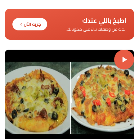
اطبخ باللي عندك
جربه الآن
ابحث عن وصفات بناءً على مكوناتك.