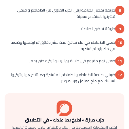
طريقة تحضير الصلصةازيلي الجزء العلوي من الطماطم وافتحي
8
قشرتها باستخدام سكينة
طريقة تحضير الصلصة
9
ضعي الطماطم في ماء ساخن مدة عشر دقائق ثم ارفعيها وضعيه
10
في ماء بارد ثم قشريه
ضعي ثوم مفروم في طاسة بها زيت واتركيه حتى يحمر
11
ضيفي صلصة الطماطم والطماطم المقشرة بعد تقطيعها واتركيها
12
لتتسبك مع ملح وفلفل ورشة زعتر
جرّب ميزة «اطبخ بما عندك» في التطبيق
اكتب المكونات الموجودة في بيتك وهنقترح عليك وصفات تناسبها