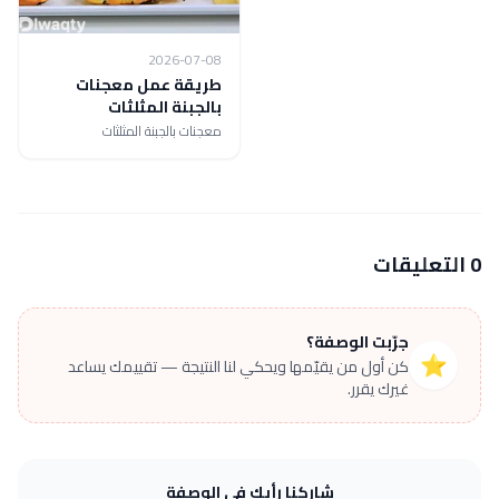
2026-07-08
طريقة عمل معجنات
بالجبنة المثلثات
معجنات بالجبنة المثلثات
0 التعليقات
جرّبت الوصفة؟
⭐
كن أول من يقيّمها ويحكي لنا النتيجة — تقييمك يساعد
غيرك يقرر.
شاركنا رأيك في الوصفة