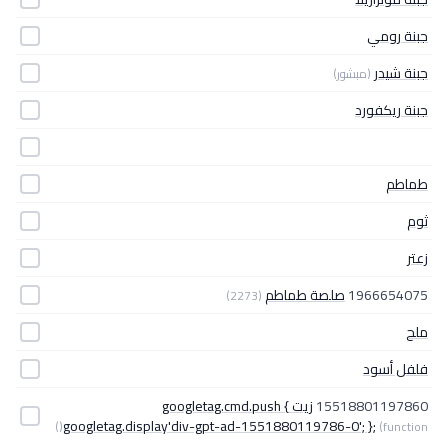
جبنة رومي
جبنة شيدر
(مبشور)
جبنة ريكفورد
طماطم
ثوم
زعتر
1966654075
صلصة طماطم
(2273)
ملح
فلفل أسود
15518801197860
زيت googletag.cmd.push {
googletag.display'div-gpt-ad-1551880119786-0'; };
(function()